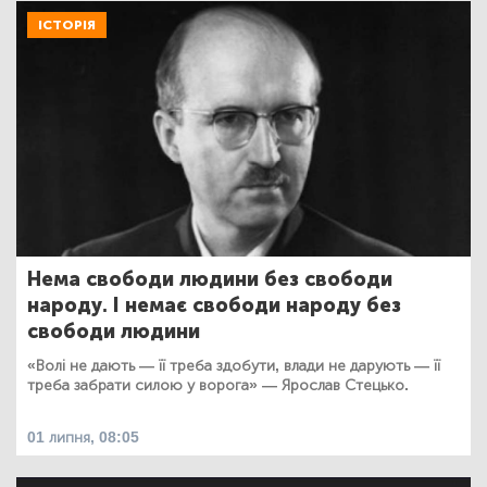
ІСТОРІЯ
Нема свободи людини без свободи
народу. І немає свободи народу без
свободи людини
«Волі не дають — її треба здобути, влади не дарують — її
треба забрати силою у ворога» — Ярослав Стецько.
01 липня, 08:05