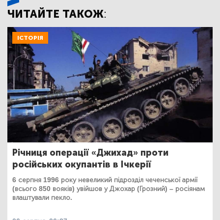
ЧИТАЙТЕ ТАКОЖ:
ІСТОРІЯ
Річниця операції «Джихад» проти
російських окупантів в Ічкерії
6 серпня 1996 року невеликий підрозділ чеченської армії
(всього 850 вояків) увійшов у Джохар (Грозний) – росіянам
влаштували пекло.