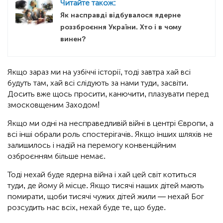
Читайте також:
Як насправді відбувалося ядерне
роззброєння України. Хто і в чому
винен?
Якщо зараз ми на узбіччі історії, тоді завтра хай всі
будуть там, хай всі слідують за нами туди, засвіти.
Досить вже щось просити, канючити, плазувати перед
змосковщеним Заходом!
Якщо ми одні на несправедливій війні в центрі Європи, а
всі інші обрали роль спостерігачів. Якщо інших шляхів не
залишилось і надій на перемогу конвенційним
озброєнням більше немає.
Тоді нехай буде ядерна війна і хай цей світ котиться
туди, де йому й місце. Якщо тисячі наших дітей мають
помирати, щоби тисячі чужих дітей жили — нехай Бог
розсудить нас всіх, нехай буде те, що буде.