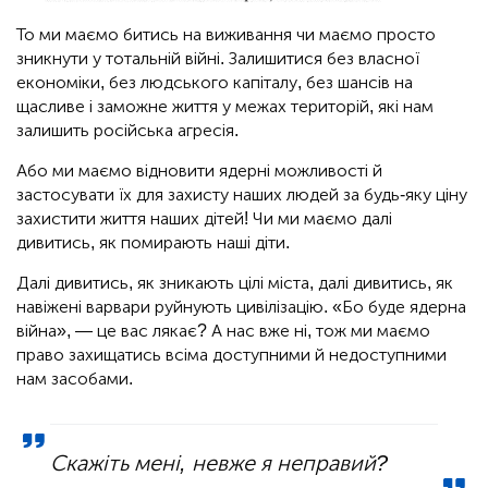
То ми маємо битись на виживання чи маємо просто
зникнути у тотальній війні. Залишитися без власної
економіки, без людського капіталу, без шансів на
щасливе і заможне життя у межах територій, які нам
залишить російська агресія.
Або ми маємо відновити ядерні можливості й
застосувати їх для захисту наших людей за будь-яку ціну
захистити життя наших дітей! Чи ми маємо далі
дивитись, як помирають наші діти.
Далі дивитись, як зникають цілі міста, далі дивитись, як
навіжені варвари руйнують цивілізацію. «Бо буде ядерна
війна», — це вас лякає? А нас вже ні, тож ми маємо
право захищатись всіма доступними й недоступними
нам засобами.
Скажіть мені, невже я неправий?