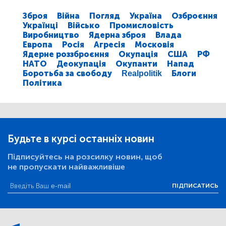
Зброя
Війна
Погляд
Україна
Озброєння
Українці
Військо
Промисловість
Виробництво
Ядерна зброя
Влада
Европа
Росія
Агресія
Московія
Ядерне роззброєння
Окупація
США
РФ
НАТО
Деокупація
Окупанти
Напад
Боротьба за свободу
Realpolitik
Блоги
Політика
Будьте в курсі останніх новин
Підписуйтесь на розсилку новин, щоб
не пропускати найважливіше
ПІДПИСАТИСЬ