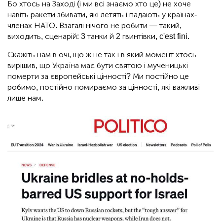
Бо хтось на Заході (і ми всі знаємо хто це) не хоче
навіть ракети збивати, які летять і падають у країнах-
членах НАТО. Взагалі нічого не робити — такий,
виходить, сценарій: 3 танки й 2 гвинтівки, c'est fini.
Скажіть нам в очі, що ж не так і в який момент хтось
вирішив, що Україна має бути святою і мученицькі
померти за європейські цінності? Ми постійно це
робимо, постійно помираємо за цінності, які важливі
лише нам.