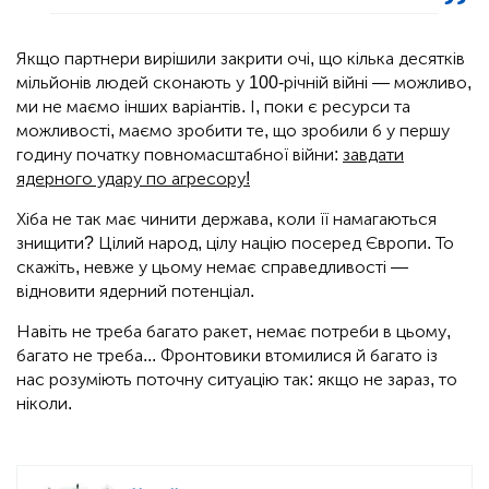
Якщо партнери вирішили закрити очі, що кілька десятків
мільйонів людей сконають у 100-річній війні — можливо,
ми не маємо інших варіантів. І, поки є ресурси та
можливості, маємо зробити те, що зробили б у першу
годину початку повномасштабної війни:
завдати
ядерного удару по агресору!
Хіба не так має чинити держава, коли її намагаються
знищити? Цілий народ, цілу націю посеред Європи. То
скажіть, невже у цьому немає справедливості —
відновити ядерний потенціал.
Навіть не треба багато ракет, немає потреби в цьому,
багато не треба... Фронтовики втомилися й багато із
нас розуміють поточну ситуацію так: якщо не зараз, то
ніколи.