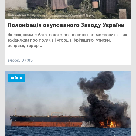
Полонізація окупованого Заходу України
Як східнякам є багато чого розповісти про московитів, так
західнякам про поляків і угорців. Кріпацтво, утиски,
репресії, терор...
вчора, 07:05
ВІЙНА