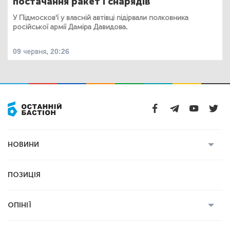
постачання ракет і снарядів
У Підмосков'ї у власній автівці підірвали полковника
російської армії Даміра Давидова.
09 червня, 20:26
НОВИНИ
Усі новини
Кримінал
Полтава
ПОЗИЦІЯ
Політика
Війна
Світ
ОПІНІЇ
Економіка
Спорт
Головред
Володимир Бойко
Ростислав