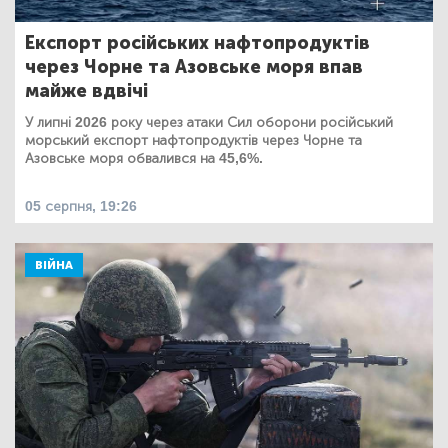
Експорт російських нафтопродуктів
через Чорне та Азовське моря впав
майже вдвічі
У липні 2026 року через атаки Сил оборони російський
морський експорт нафтопродуктів через Чорне та
Азовське моря обвалився на 45,6%.
05 серпня, 19:26
ВІЙНА