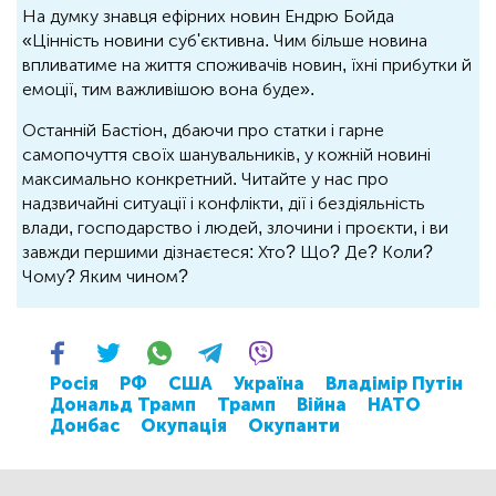
На думку знавця ефірних новин Ендрю Бойда
«Цінність новини суб'єктивна. Чим більше новина
впливатиме на життя споживачів новин, їхні прибутки й
емоції, тим важливішою вона буде».
Останній Бастіон, дбаючи про статки і гарне
самопочуття своїх шанувальників, у кожній новині
максимально конкретний. Читайте у нас про
надзвичайні ситуації і конфлікти, дії і бездіяльність
влади, господарство і людей, злочини і проєкти, і ви
завжди першими дізнаєтеся: Хто? Що? Де? Коли?
Чому? Яким чином?
Росія
РФ
США
Україна
Владімір Путін
Дональд Трамп
Трамп
Війна
НАТО
Донбас
Окупація
Окупанти