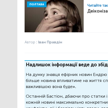
ПОЛТАВА
Читайте та
Деіконіза
Автор :
Іван Правдін
Надлишок інформації веде до збід
На думку знавця ефірних новин Ендрю 
більше новина впливатиме на життя спо
важливішою вона буде».
Останній Бастіон, дбаючи про статки і
кожній новині максимально конкретний.