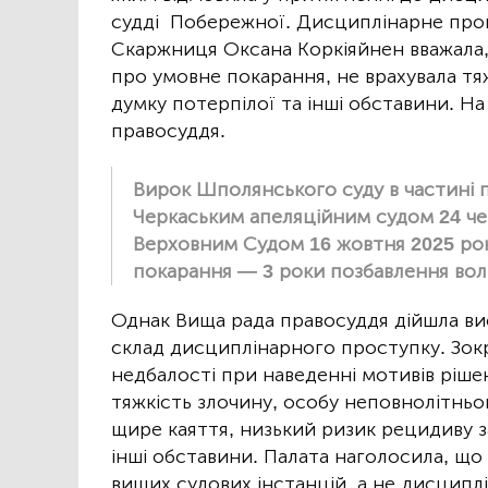
судді Побережної. Дисциплінарне про
Скаржниця Оксана Коркіяйнен вважала,
про умовне покарання, не врахувала тяж
думку потерпілої та інші обставини. На
правосуддя.
Вирок Шполянського суду в частині 
Черкаським апеляційним судом 24 чер
Верховним Судом 16 жовтня 2025 рок
покарання — 3 роки позбавлення волі
Однак Вища рада правосуддя дійшла вис
склад дисциплінарного проступку. Зокр
недбалості при наведенні мотивів ріше
тяжкість злочину, особу неповнолітньо
щире каяття, низький ризик рецидиву з
інші обставини. Палата наголосила, що
вищих судових інстанцій, а не дисципл