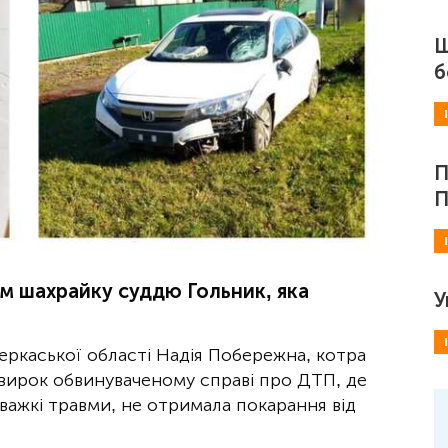
Ш
б
П
П
м шахрайку суддю Гольник, яка
У
ркаської області Надія Побережна, котра
вирок обвинуваченому справі про ДТП, де
 важкі травми, не отримала покарання від