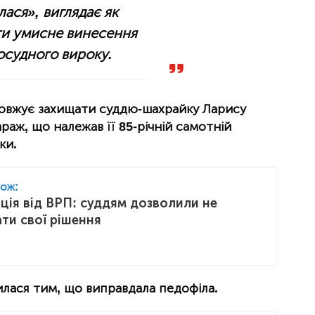
ася», виглядає як
ти умисне винесення
осудного вироку.
довжує захищати суддю-шахрайку Ларису
раж, що належав її 85-річній самотній
ки.
кож:
нція від ВРП: суддям дозволили не
ти свої рішення
илася тим, що виправдала педофіла.