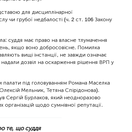
ідставою для дисциплінарної
лу чи грубої недбалості (ч. 2 ст. 106 Закону
а: суддя має право на власне тлумачення
ень, якщо воно добросовісне. Помилка
авляють вищі інстанції, не завжди означає
надали дозвіл на оскарження рішення ВРП у
 палати під головуванням Романа Маселка
 Олексій Мельник, Тетяна Спірідонова).
ув Сергій Бурлаков, який неодноразово
х організацій щодо сумнівної репутації.
о те, що суддя