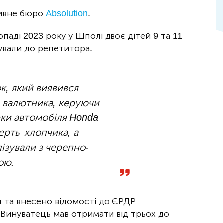
тивне бюро
Absolution
.
паді 2023 року у Шполі двоє дітей 9 та 11
мували до репетитора.
ок, який виявився
 валютника, керуючи
ки автомобіля Honda
ерть хлопчика, а
лізували з черепно-
ою.
я та внесено відомості до ЄРДР
. Винуватець мав отримати від трьох до