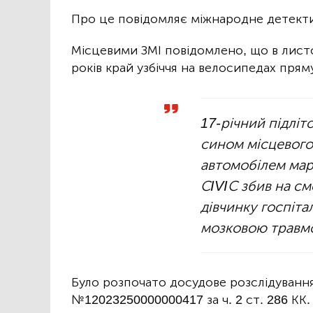
Про це повідомляє міжнародне детек
Місцевими ЗМІ повідомлено, що в листо
років край узбіччя на велосипедах пря
17-річний підліт
сином місцевого
автомобілем мар
СIVIС збив на см
дівчинку госпіта
мозковою травм
Було розпочато досудове розслідуванн
№12023250000000417 за ч. 2 ст. 286 КК