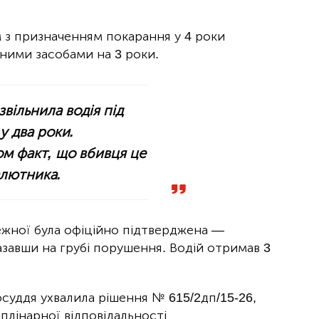
 з призначенням покарання у 4 роки
ними засобами на 3 роки.
вільнила водія під
у два роки.
м факт, що вбивця це
алютника.
ежної була офіційно підтверджена —
азавши на грубі порушення. Водій отримав 3
осуддя ухвалила рішення № 615/2дп/15-26,
плінарної відповідальності