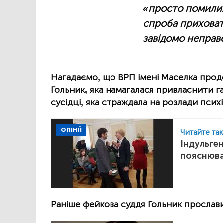
«просто помилил
спроба прихова
завідомо неправ
Нагадаємо, що ВРП імені Маселка про
Гольник, яка намагалася привласнити га
сусідці, яка страждала на розлади психі
ОПІНІЇ
Читайте та
Індульге
пояснюва
Раніше фейкова суддя Гольник прослав