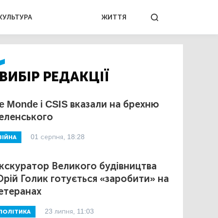
КУЛЬТУРА
ЖИТТЯ
ВИБІР РЕДАКЦІЇ
e Monde і CSIS вказали на брехню
еленського
01 серпня, 18:28
ВІЙНА
кскуратор Великого будівництва
рій Голик готується «заробити» на
етеранах
23 липня, 11:03
ПОЛІТИКА