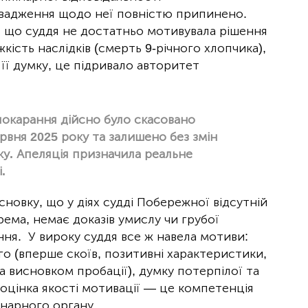
вадження щодо неї повністю припинено.
 що суддя не достатньо мотивувала рішення
кість наслідків (смерть 9-річного хлопчика),
 її думку, це підривало авторитет
покарання дійсно було скасовано
вня 2025 року та залишено без змін
у. Апеляція призначила реальне
.
новку, що у діях судді Побережної відсутній
ема, немає доказів умислу чи грубої
ння. У вироку суддя все ж навела мотиви:
го (вперше скоїв, позитивні характеристики,
а висновком пробації), думку потерпілої та
 оцінка якості мотивації — це компетенція
інарного органу.