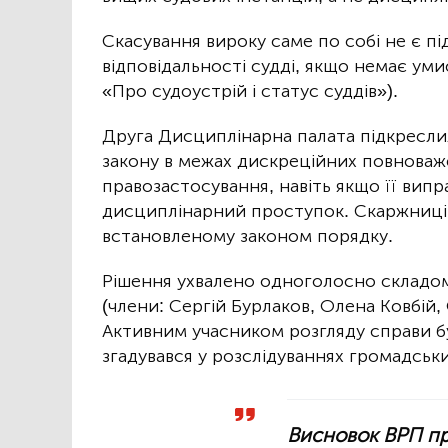
Скасування вироку саме по собі не є п
відповідальності судді, якщо немає умис
«Про судоустрій і статус суддів»).
Друга Дисциплінарна палата підкреслил
закону в межах дискреційних повноваж
правозастосування, навіть якщо її випр
дисциплінарний проступок. Скаржниці 
встановленому законом порядку.
Рішення ухвалено одноголосно складом
(члени: Сергій Бурлаков, Олена Ковбій,
Активним учасником розгляду справи б
згадувався у розслідуваннях громадськи
Висновок ВРП пр