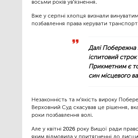
восьми років ув’язнення.
Вже у серпні хлопця визнали винуватим
позбавлення права керувати транспорт
Далі Побережна з
іспитовий строк 
Прикметним є то
син місцевого в
Незаконність та м’якість вироку Побер
Верховний Суд скасував це рішення, вк
роки позбавлення волі.
Але у квітні 2026 року Вищої ради прав
яким відмовила у притягненні до дисци