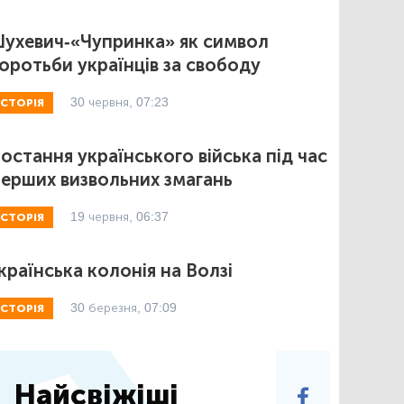
ухевич-«Чупринка» як символ
оротьби українців за свободу
30 червня, 07:23
ІСТОРІЯ
остання українського війська під час
ерших визвольних змагань
19 червня, 06:37
ІСТОРІЯ
країнська колонія на Волзі
30 березня, 07:09
ІСТОРІЯ
Найсвіжіші