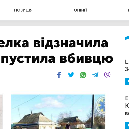
ПОЗИЦІЯ
ОПІНІЇ
елка відзначила
дпустила вбивцю
L
З
Е
Ю
в