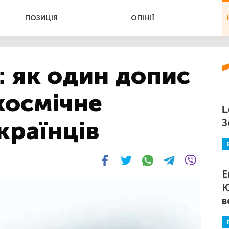
ПОЗИЦІЯ
ОПІНІЇ
 як один допис
 космічне
L
країнців
З
Е
Ю
в