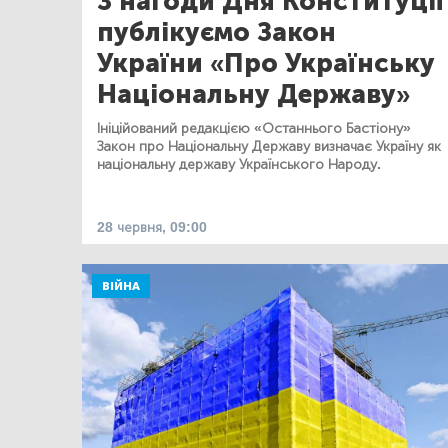
З нагоди Дня Конституції
публікуємо Закон
України «Про Українську
Національну Державу»
Ініційований редакцією «Останнього Бастіону»
Закон про Національну Державу визначає Україну як
національну державу Українського Народу.
28 червня, 09:00
ВІЙНА