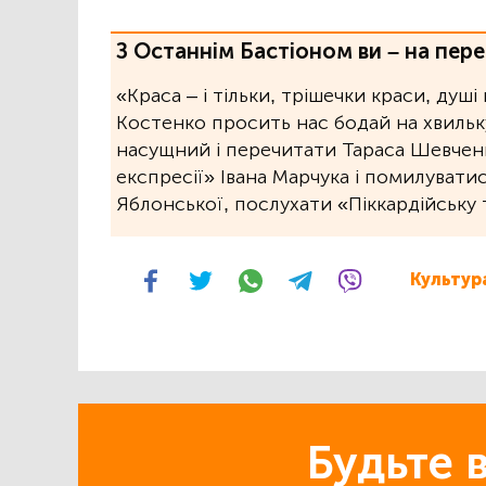
З Останнім Бастіоном ви – на пере
«Краса – і тільки, трішечки краси, душі
Костенко просить нас бодай на хвильку
насущний і перечитати Тараса Шевченк
експресії» Івана Марчука і помилувати
Яблонської, послухати «Піккардійську 
Культур
Будьте в