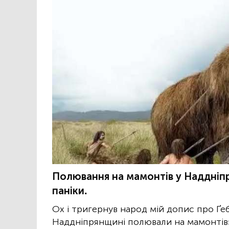
Полювання на мамонтів у Наддніпр
паніки.
Ох і тригернув народ мій допис про Ґеб
Наддніпрянщині полювали на мамонтів