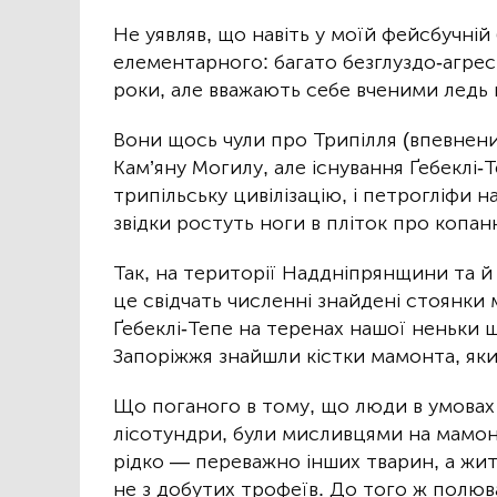
Не уявляв, що навіть у моїй фейсбучній
елементарного: багато безглуздо-агреси
роки, але вважають себе вченими ледь н
Вони щось чули про Трипілля (впевнени
Кам’яну Могилу, але існування Ґебеклі
трипільську цивілізацію, і петрогліфи н
звідки ростуть ноги в пліток про копа
Так, на території Наддніпрянщини та й
це свідчать численні знайдені стоянки 
Ґебеклі-Тепе на теренах нашої неньки
Запоріжжя знайшли кістки мамонта, як
Що поганого в тому, що люди в умовах
лісотундри, були мисливцями на мамонт
рідко — переважно інших тварин, а житл
не з добутих трофеїв. До того ж полю