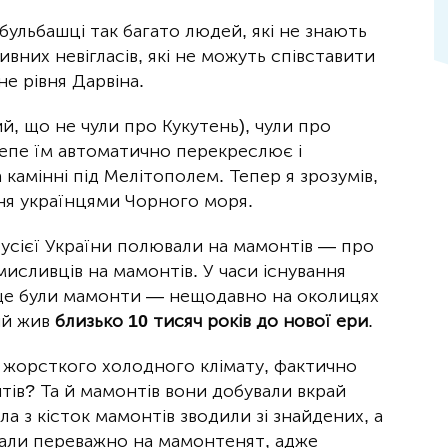
 бульбашці так багато людей, які не знають
вних невігласів, які не можуть співставити
е рівня Дарвіна.
й, що не чули про Кукутень), чули про
-Тепе їм автоматично перекреслює і
а камінні під Мелітополем. Тепер я зрозумів,
ння українцями Чорного моря.
 усієї України полювали на мамонтів — про
мисливців на мамонтів. У часи існування
 ще були мамонти — нещодавно на околицях
ий жив
близько 10 тисяч років до нової ери
.
 жорсткого холодного клімату, фактично
ів? Та й мамонтів вони добували вкрай
а з кісток мамонтів зводили зі знайдених, а
вали переважно на мамонтенят, адже