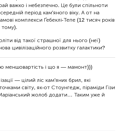
ай важко і небезпечно. Це були спільноти
 середній період кам’яного віку. А от на
рамові комплекси Ґебеклі-Тепе (12 тисяч років
 тому).
іти від такої страшної для нього (неї)
снова цивілізаційного розвитку галактики?
 меншовартість і що я — мамонт)))
ізації — цілий ліс кам’яних брил, які
очками світу, як-от Стоунгедж, піраміди Гізи
 б Маріанський жолоб додати… Таким уже й