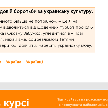
довій боротьби за українську культуру.
 нічого більше не потрібно», ‒ це Ліна
 відволіктися від щоденних турбот про хліб
а і Оксану Забужко, угледитися в «Нові
ся, нехай вже, соцреалізмом Тетяни
терцію», довчити, нарешті, українську мову.
а
Україна
Українці
 курсі
Підписуйтесь на розсилку но
не пропускати найважливіше