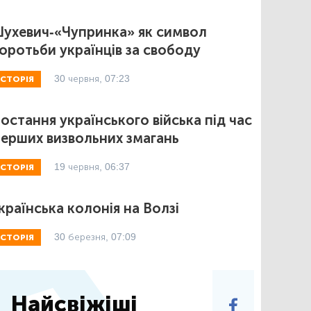
ухевич-«Чупринка» як символ
оротьби українців за свободу
30 червня, 07:23
ІСТОРІЯ
остання українського війська під час
ерших визвольних змагань
19 червня, 06:37
ІСТОРІЯ
країнська колонія на Волзі
30 березня, 07:09
ІСТОРІЯ
Найсвіжіші