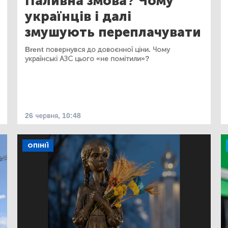
Паливна змова? Чому
українців і далі
змушують переплачувати
Brent повернувся до довоєнної ціни. Чому
українські АЗС цього «не помітили»?
26 червня, 10:48
ОПІНІЇ