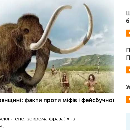
Ш
б
П
П
У
янщині: факти проти міфів і фейсбучної
еклі-Тепе, зокрема фраза: «на
».