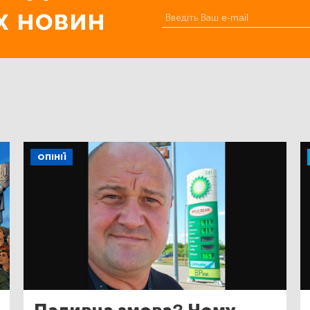
х новин
ОПІНІЇ