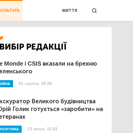
КУЛЬТУРА
ЖИТТЯ
ВИБІР РЕДАКЦІЇ
e Monde і CSIS вказали на брехню
еленського
01 серпня, 18:28
ВІЙНА
кскуратор Великого будівництва
рій Голик готується «заробити» на
етеранах
23 липня, 11:03
ПОЛІТИКА