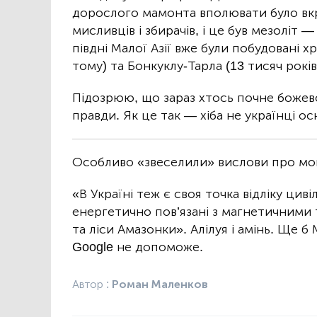
дорослого мамонта вполювати було вкр
мисливців і збирачів, і це був мезоліт —
півдні Малої Азії вже були побудовані х
тому) та Бонкуклу-Тарла (13 тисяч років
Підозрюю, що зараз хтось почне божевол
правди. Як це так — хіба не українці о
Особливо «звеселили» вислови про мою
«В Україні теж є своя точка відліку цивіл
енергетично пов’язані з магнетичними т
та ліси Амазонки». Алілуя і амінь. Ще
Google не допоможе.
Автор :
Роман Маленков