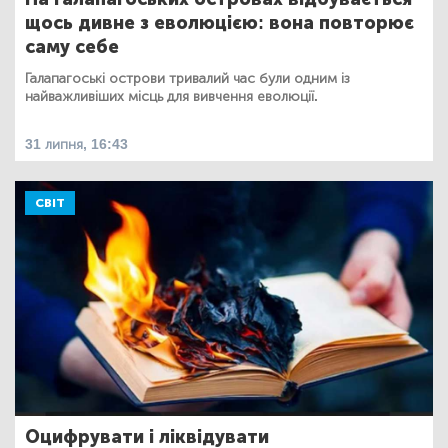
щось дивне з еволюцією: вона повторює
саму себе
Галапагоські острови тривалий час були одним із
найважливіших місць для вивчення еволюції.
31 липня, 16:43
СВІТ
Оцифрувати і ліквідувати