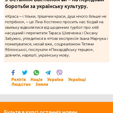
боротьби за українську культуру.
«Краса – і тільки, трішечки краси, душі нічого більше не
потрібно», ‒ це Ліна Костенко просить нас бодай на
хвильку відволіктися від щоденних турбот про хліб
насущний і перечитати Тараса Шевченка і Оксану
Забужко, угледитися в «Нові експресії» Івана Марчука і
помилуватися, нехай вже, соцреалізмом Тетяни
Яблонської, послухати «Піккардійську терцію»,
довчити, нарешті, українську мову.
Релігія
Нація
Україна
Українці
Людство
Земля
Будьте в курсі останніх новин