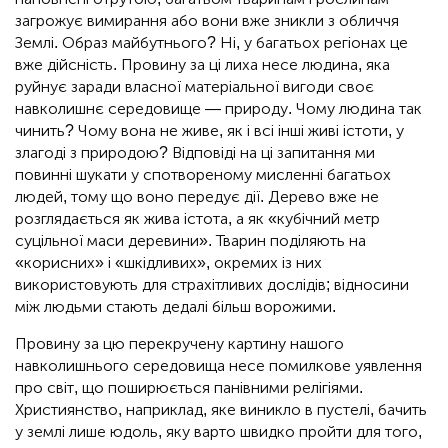
загрожує вимирання або вони вже зникли з обличчя
Землі. Образ майбутнього? Ні, у багатьох регіонах це
вже дійсність. Провину за ці лиха несе людина, яка
руйнує заради власної матеріальної вигоди своє
навколишнє середовище — природу. Чому людина так
чинить? Чому вона не живе, як і всі інші живі істоти, у
злагоді з природою? Відповіді на ці запитання ми
повинні шукати у спотвореному мисленні багатьох
людей, тому що воно передує дії. Дерево вже не
розглядається як жива істота, а як «кубічний метр
суцільної маси деревини». Тварин поділяють на
«корисних» і «шкідливих», окремих із них
використовують для страхітливих дослідів; відносини
між людьми стають дедалі більш ворожими.
Провину за цю перекручену картину нашого
навколишнього середовища несе помилкове уявлення
про світ, що поширюється панівними релігіями.
Християнство, наприклад, яке виникло в пустелі, бачить
у землі лише юдоль, яку варто швидко пройти для того,