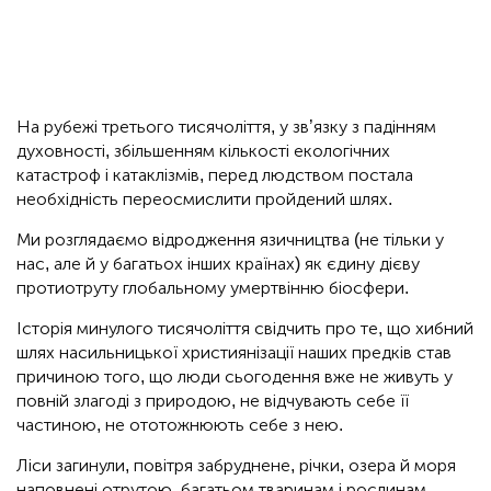
На рубежі третього тисячоліття, у зв’язку з падінням
духовності, збільшенням кількості екологічних
катастроф і катаклізмів, перед людством постала
необхідність переосмислити пройдений шлях.
Ми розглядаємо відродження язичництва (не тільки у
нас, але й у багатьох інших країнах) як єдину дієву
протиотруту глобальному умертвінню біосфери.
Історія минулого тисячоліття свідчить про те, що хибний
шлях насильницької християнізації наших предків став
причиною того, що люди сьогодення вже не живуть у
повній злагоді з природою, не відчувають себе її
частиною, не ототожнюють себе з нею.
Ліси загинули, повітря забруднене, річки, озера й моря
наповнені отрутою, багатьом тваринам і рослинам