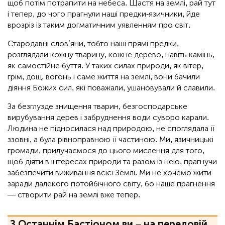
щоб потім потрапити на небеса. Щастя на землі, рай тут
і тепер, до чого прагнули наші предки-язичники, йде
врозріз із таким догматичним уявленням про світ.
Стародавні слов’яни, тобто наші прямі предки,
розглядали кожну тварину, кожне дерево, навіть камінь,
як самостійне буття. У таких силах природи, як вітер,
грім, дощ, вогонь і саме життя на землі, вони бачили
діяння Божих сил, які поважали, ушановували й славили.
За безглузде знищення тварин, безгосподарське
вирубування дерев і забруднення води суворо карали.
Людина не підносилася над природою, не споглядала її
ззовні, а була рівноправною її частиною. Ми, язичницькі
громади, прилучаємося до цього мислення для того,
щоб діяти в інтересах природи та разом із нею, прагнучи
забезпечити виживання всієї Землі. Ми не хочемо жити
заради далекого потойбічного світу, бо наше прагнення
— створити рай на землі вже тепер.
З Останнім Бастіоном ви – на передовій