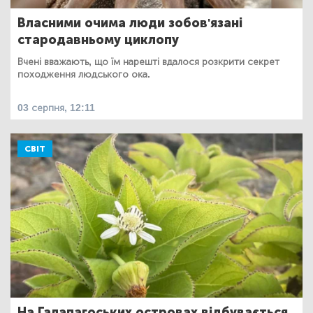
Власними очима люди зобов'язані
стародавньому циклопу
Вчені вважають, що їм нарешті вдалося розкрити секрет
походження людського ока.
03 серпня, 12:11
СВІТ
На Галапагоських островах відбувається