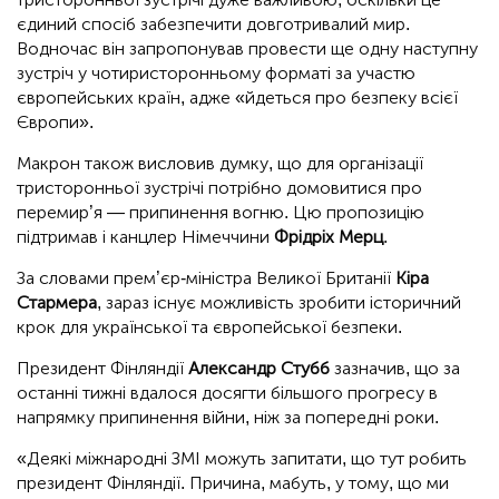
єдиний спосіб забезпечити довготривалий мир.
Водночас він запропонував провести ще одну наступну
зустріч у чотиристоронньому форматі за участю
європейських країн, адже «йдеться про безпеку всієї
Європи».
Макрон також висловив думку, що для організації
тристоронньої зустрічі потрібно домовитися про
перемир’я — припинення вогню. Цю пропозицію
підтримав і канцлер Німеччини
Фрідріх Мерц
.
За словами прем’єр-міністра Великої Британії
Кіра
Стармера
, зараз існує можливість зробити історичний
крок для української та європейської безпеки.
Президент Фінляндії
Александр Стубб
зазначив, що за
останні тижні вдалося досягти більшого прогресу в
напрямку припинення війни, ніж за попередні роки.
«Деякі міжнародні ЗМІ можуть запитати, що тут робить
президент Фінляндії. Причина, мабуть, у тому, що ми