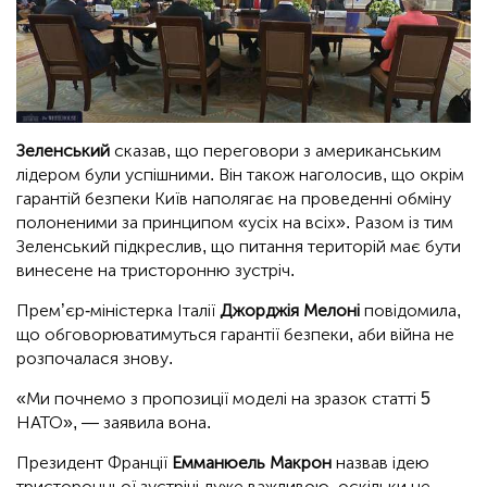
Зеленський
сказав, що переговори з американським
лідером були успішними. Він також наголосив, що окрім
гарантій безпеки Київ наполягає на проведенні обміну
полоненими за принципом «усіх на всіх». Разом із тим
Зеленський підкреслив, що питання територій має бути
винесене на тристоронню зустріч.
Прем’єр-міністерка Італії
Джорджія Мелоні
повідомила,
що обговорюватимуться гарантії безпеки, аби війна не
розпочалася знову.
«Ми почнемо з пропозиції моделі на зразок статті 5
НАТО», — заявила вона.
Президент Франції
Емманюель Макрон
назвав ідею
тристоронньої зустрічі дуже важливою, оскільки це