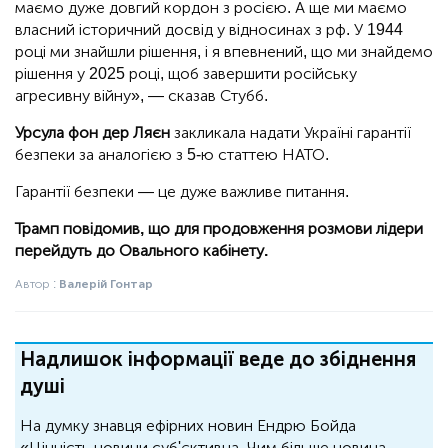
маємо дуже довгий кордон з росією. А ще ми маємо
власний історичний досвід у відносинах з рф. У 1944
році ми знайшли рішення, і я впевнений, що ми знайдемо
рішення у 2025 році, щоб завершити російську
агресивну війну», — сказав Стубб.
Урсула фон дер Ляєн
закликала надати Україні гарантії
безпеки за аналогією з 5-ю статтею НАТО.
Гарантії безпеки — це дуже важливе питання.
Трамп повідомив, що для продовження розмови лідери
перейдуть до Овального кабінету.
Автор :
Валерій Гонтар
Надлишок інформації веде до збіднення
душі
На думку знавця ефірних новин Ендрю Бойда
«Цінність новини суб'єктивна. Чим більше новина