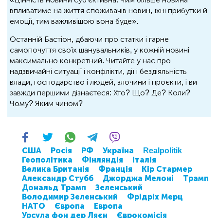
впливатиме на життя споживачів новин, їхні прибутки й
емоції, тим важливішою вона буде».
Останній Бастіон, дбаючи про статки і гарне
самопочуття своїх шанувальників, у кожній новині
максимально конкретний. Читайте у нас про
надзвичайні ситуації і конфлікти, дії і бездіяльність
влади, господарство і людей, злочини і проєкти, і ви
завжди першими дізнаєтеся: Хто? Що? Де? Коли?
Чому? Яким чином?
США
Росія
РФ
Україна
Realpolitik
Геополітика
Фінляндія
Італія
Велика Британія
Франція
Кір Стармер
Александр Стубб
Джорджа Мелоні
Трамп
Дональд Трамп
Зеленський
Володимир Зеленський
Фрідріх Мерц
НАТО
Європа
Европа
Урсула фон дер Ляєн
Єврокомісія