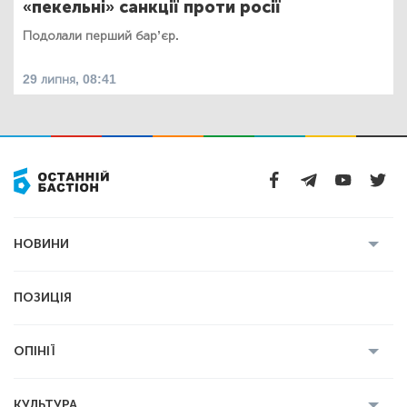
«пекельні» санкції проти росії
Подолали перший бар’єр.
29 липня, 08:41
НОВИНИ
Усі новини
Кримінал
Полтава
ПОЗИЦІЯ
Політика
Війна
Світ
ОПІНІЇ
Економіка
Спорт
Головред
Володимир Бойко
Ростислав
КУЛЬТУРА