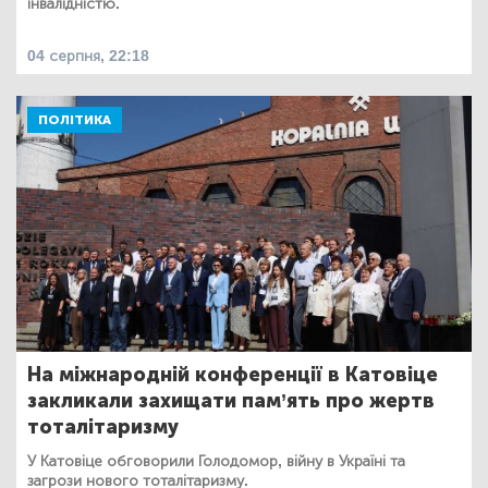
інвалідністю.
04 серпня, 22:18
ПОЛІТИКА
На міжнародній конференції в Катовіце
закликали захищати пам’ять про жертв
тоталітаризму
У Катовіце обговорили Голодомор, війну в Україні та
загрози нового тоталітаризму.