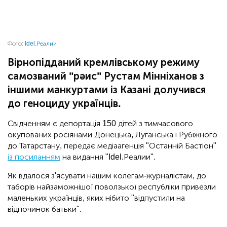
Фото:
Idel.Реалии
Вірнопідданий кремлівському режиму
самозваний "рәис" Рустам Мінніханов з
іншими манкуртами із Казані долучився
до геноциду українців.
Свідченням є депортація 150 дітей з тимчасового
окупованих росіянами Донецька, Луганська і Рубіжного
до Татарстану, передає медіаагенція "Останній Бастіон"
із посиланням
на видання "Idel.Реалии".
Як вдалося з'ясувати нашим колегам-журналістам, до
таборів найзаможнішої поволзької республіки привезли
маленьких українців, яких нібито "відпустили на
відпочинок батьки".