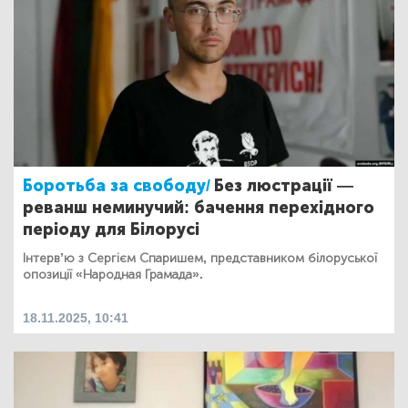
Боротьба за свободу/
Без люстрації —
реванш неминучий: бачення перехідного
періоду для Білорусі
Інтерв’ю з Сергієм Спаришем, представником білоруської
опозиції «Народная Грамада».
18.11.2025, 10:41