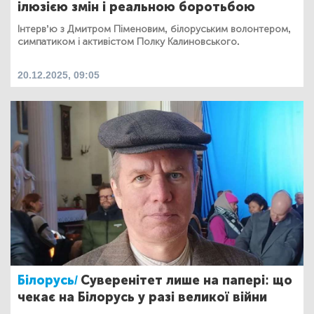
ілюзією змін і реальною боротьбою
Інтерв’ю з Дмитром Піменовим, білоруським волонтером,
симпатиком і активістом Полку Калиновського.
20.12.2025, 09:05
Білорусь/
Суверенітет лише на папері: що
чекає на Білорусь у разі великої війни