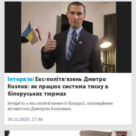
Інтерв'ю/
Екс-політв’язень Дмитро
Козлов: як працює система тиску в
білоруських тюрмах
Інтерв’ю з екс-політв’язнем із Білорусі, опозиційним
активістом Дмитром Козловим.
26.11.2025, 17:48