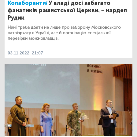
Колаборанти/
У владі досі забагато
фанатиків рашистської Церкви, – нардеп
Рудик
Нині треба дбати не лише про заборону Московського
патріархату в Україні, але й організацію спеціальної
перевірки можновладців.
03.11.2022, 21:07