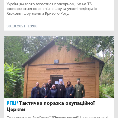
Українцям варто запастися попкорном, бо на ТБ
розгортається нове епічне шоу за участі педіатра із
Харкова і шоу-мена із Кривого Рогу.
30.10.2021, 13:06
РПЦ/
Тактична поразка окупаційної
Церкви
Представники Російської "Православної" Церкви змушені