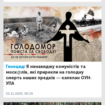
Геноцид/
Я ненавиджу комуністів та
моск@лів, які прирекли на голодну
смерть наших предків — капелан ОУН-
УПА
23.11.2025, 06:25