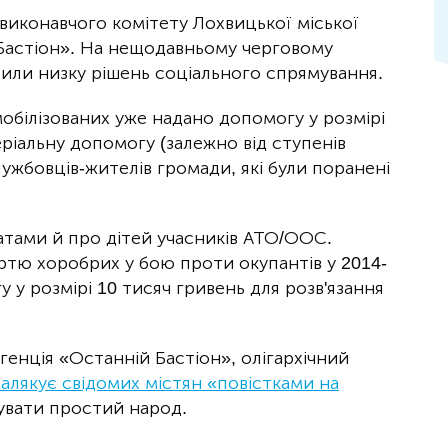
виконавчого комітету Лохвицької міської
 Бастіон». На нещодавньому черговому
лили низку рішень соціального спрямування.
мобілізованих уже надано допомогу у розмірі
ріальну допомогу (залежно від ступенів
лужбовців-жителів громади, які були поранені
атами й про дітей учасників АТО/ООС.
ертю хоробрих у бою проти окупантів у 2014-
 у розмірі 10 тисяч гривень для розв'язання
генція «Останній Бастіон», олігархічний
залякує свідомих містян «повістками на
бувати простий народ.