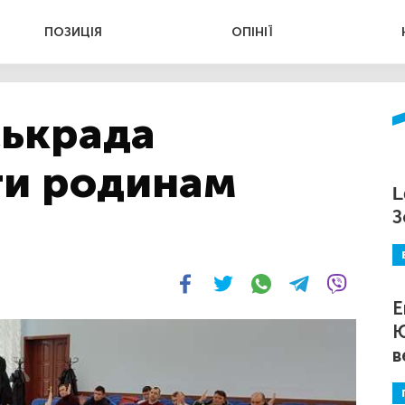
ПОЗИЦІЯ
ОПІНІЇ
ськрада
ти родинам
L
З
Е
Ю
в