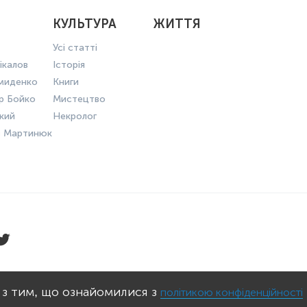
КУЛЬТУРА
ЖИТТЯ
Усі статті
ікалов
Історія
миденко
Книги
р Бойко
Мистецтво
ький
Некролог
в Мартинюк
КОНФІДЕНЦІЙНОСТІ
ПРАВИЛА КО
 з тим, що ознайомилися з
політикою конфіденційності