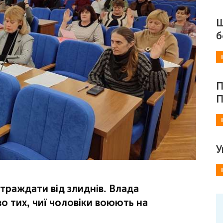
Ш
б
П
П
У
страждати від злиднів. Влада
о тих, чиї чоловіки воюють на