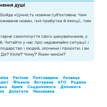
нення душі
Бойда «Цінність новини суб'єктивна. Чим
живачів новин, їхні прибутки й емоції, тим
 гарне самопочуття своїх шанувальників, у
 Читайте у нас про надзвичайні ситуації і
осподарство і людей, злочини і проєкти, і ви
? Де? Коли? Чому? Яким чином?
аїна
Регіони
Полтавщина
Лохвиця
джет
Фінанси
Ветерани
АТО
Родина
сько
Армія
Соцдопомога
Допомога
ня
Депутати
Чиновники