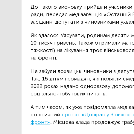
До такого висновку прийшли учасники 
ради, передає медіаагенція «Останній
засіданні депутати з чиновниками ухва
Як вдалося з'ясувати, родинам десяти 
10 тисяч гривень. Також отримали мате
тяжкості) на лікування троє військовос
на фронті.
Не забули лохвицькі чиновники з депут
Так, 15 дітям громадян, які полягли см
2022 роках надано одноразову допомогу
соціально-побутових питань.
А тим часом, як уже повідомляла медіаа
політичний
проєкт «Довіра» у Зінькові 
фронт»
. Місцева влада продовжує гра