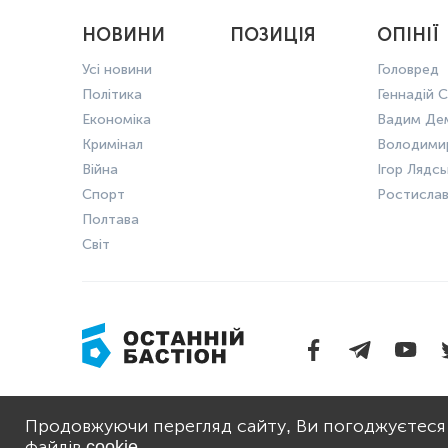
НОВИНИ
ПОЗИЦІЯ
ОПІНІЇ
Усі новини
Головред
Політика
Геннадій С
Економіка
Вадим Де
Кримінал
Володими
Війна
Ігор Лядс
Спорт
Ростисла
Полтава
Світ
ПРО НАС
ПОЛІТИКА 
Продовжуючи перегляд сайту, Ви погоджуєтеся
файлів cookie.