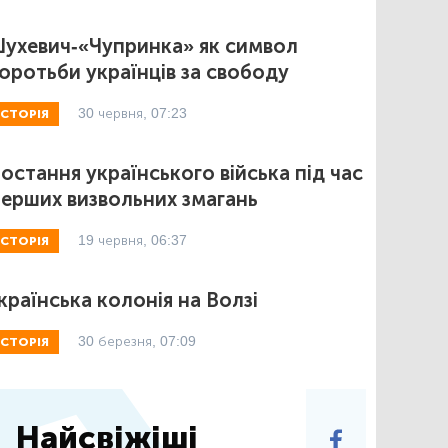
ухевич-«Чупринка» як символ
оротьби українців за свободу
30 червня, 07:23
ІСТОРІЯ
остання українського війська під час
ерших визвольних змагань
19 червня, 06:37
ІСТОРІЯ
країнська колонія на Волзі
30 березня, 07:09
ІСТОРІЯ
Найсвіжіші