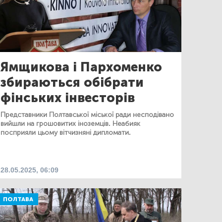
Ямщикова і Пархоменко
збираються обібрати
фінських інвесторів
Представники Полтавської міської ради несподівано
вийшли на грошовитих іноземців. Неабияк
посприяли цьому вітчизняні дипломати.
28.05.2025, 06:09
ПОЛТАВА