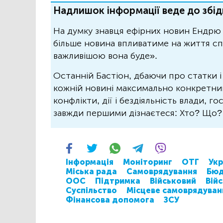
Надлишок інформації веде до збід
На думку знавця ефірних новин Ендрю 
більше новина впливатиме на життя спо
важливішою вона буде».
Останній Бастіон, дбаючи про статки і
кожній новині максимально конкретний.
конфлікти, дії і бездіяльність влади, г
завжди першими дізнаєтеся: Хто? Що
Інформація
Моніторинг
ОТГ
Укр
Міська рада
Самоврядування
Бю
ООС
Підтримка
Військовий
Вій
Суспільство
Місцеве самоврядуван
Фінансова допомога
ЗСУ