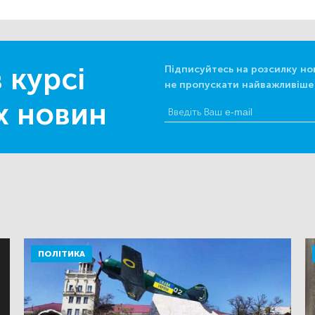
 курсі
Підписуйтесь на розсилку но
не пропускати найважливіше
х новин
ПОЛІТИКА