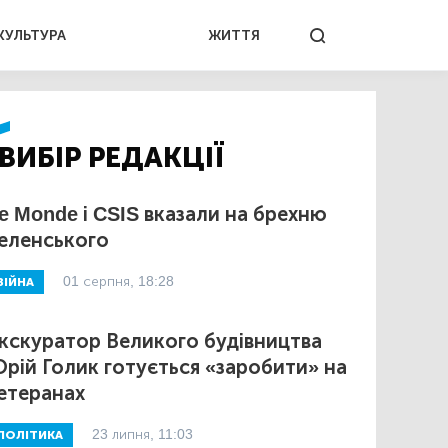
КУЛЬТУРА
ЖИТТЯ
ВИБІР РЕДАКЦІЇ
e Monde і CSIS вказали на брехню
еленського
01 серпня, 18:28
ВІЙНА
кскуратор Великого будівництва
рій Голик готується «заробити» на
етеранах
23 липня, 11:03
ПОЛІТИКА