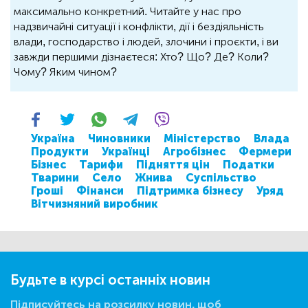
максимально конкретний. Читайте у нас про
надзвичайні ситуації і конфлікти, дії і бездіяльність
влади, господарство і людей, злочини і проєкти, і ви
завжди першими дізнаєтеся: Хто? Що? Де? Коли?
Чому? Яким чином?
Україна
Чиновники
Міністерство
Влада
Продукти
Українці
Агробізнес
Фермери
Бізнес
Тарифи
Підняття цін
Податки
Тварини
Село
Жнива
Суспільство
Гроші
Фінанси
Підтримка бізнесу
Уряд
Вітчизняний виробник
Будьте в курсі останніх новин
Підписуйтесь на розсилку новин, щоб