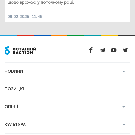
щодо врожаю у поточному році.
09.02.2025, 11:45
НОВИНИ
Усі новини
Кримінал
Полтава
ПОЗИЦІЯ
Політика
Війна
Світ
ОПІНІЇ
Економіка
Спорт
Головред
Володимир Бойко
Ростислав
КУЛЬТУРА
Мартинюк
Геннадій Сікалов
Ігор Лядський