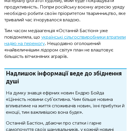
матеріалу (рогатої худоби), який буде покращувати
продуктивність. Попри російську воєнну агресію уряду
необхідно робити своїм пріоритетом тваринництво, яке
тривалий час ігнорувалося владою.
Тим часом медіаагенція «Останній Бастіон» уже
повідомляла, що
українські сільгоспвиробники втратили
надію на перемогу
. Нещодавно оголошений
«найвеличнішим лідором світу» план не влаштовує
більшість вітчизняних аграріїв.
Надлишок інформації веде до збіднення
душі
На думку знавця ефірних новин Ендрю Бойда
«Цінність новини суб'єктивна. Чим більше новина
впливатиме на життя споживачів новин, їхні прибутки й
емоції, тим важливішою вона буде».
Останній Бастіон, дбаючи про статки і гарне
самопочуття своїх шанувальників, у кожній новині