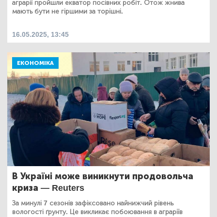
аграрії пройшли екватор посівних робіт. Отож жнива
мають бути не гіршими за торішні.
16.05.2025, 13:45
ЕКОНОМІКА
В Україні може виникнути продовольча
криза — Reuters
За минулі 7 сезонів зафіксовано найнижчий рівень
вологості ґрунту. Це викликає побоювання в аграріїв