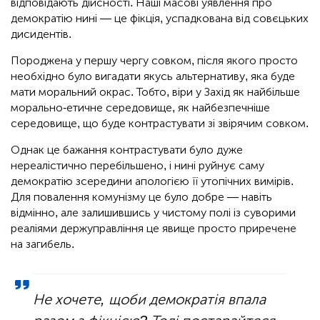
відповідають дійсності. Наші масові уявлення про
демократію нині — це фікція, успадкована від совєцьких
дисидентів.
Породжена у першу чергу совком, після якого просто
необхідно було вигадати якусь альтернативу, яка буде
мати моральний окрас. Тобто, віри у Захід як найбільше
морально-етичне середовище, як найбезпечніше
середовище, що буде контрастувати зі звірячим совком.
Однак це бажання контрастувати було дуже
нереалістично перебільшено, і нині руйнує саму
демократію зсередини апологією її утопічних вимірів.
Для повалення комунізму це було добре — навіть
відмінно, але залишившись у чистому полі із суворими
реаліями держуправління це явище просто приречене
на загибель.
Не хочете, щоби демократія впала