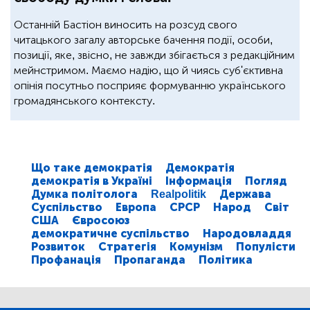
Останній Бастіон виносить на розсуд свого
читацького загалу авторське бачення події, особи,
позиції, яке, звісно, не завжди збігається з редакційним
мейнстримом. Маємо надію, що й чиясь суб'єктивна
опінія посутньо посприяє формуванню українського
громадянського контексту.
Що таке демократія
Демократія
демократія в Україні
Інформація
Погляд
Думка політолога
Realpolitik
Держава
Суспільство
Европа
СРСР
Народ
Світ
США
Євросоюз
демократичне суспільство
Народовладдя
Розвиток
Стратегія
Комунізм
Популісти
Профанація
Пропаганда
Політика