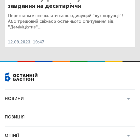
завдання на десятиріччя
Перестаньте все валити на всюдисущий "дух корупції"!
Або трешовий свіжак з останнього опитування від
"Демініціатив"...
12.09.2023, 19:47
НОВИНИ
Усі новини
Кримінал
Полтава
ПОЗИЦІЯ
Політика
Війна
Світ
ОПІНІЇ
Економіка
Спорт