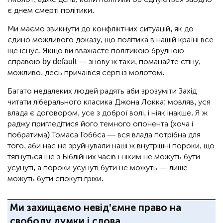
є днем смерті політики.
Ми маємо звикнути до конфліктних ситуацій, як до
єдино можливого доказу, що політика в нашій країні все
ще існує. Якщо ви вважаєте політикою брудною
справою by default — знову ж таки, помацайте стіну,
можливо, десь причаївся серп із молотом.
Багато недалеких людей радять аби зрозуміти Захід
читати ліберального класика Джона Локка; мовляв, уся
влада є договором, усе з доброї волі, і ніяк інакше. Я ж
раджу пригледітися його темного опонента (хоча і
побратима) Томаса Гоббса — вся влада потрібна для
того, аби нас не зруйнували наші ж внутрішні пороки, що
тягнуться ще з Біблійних часів і ніким не можуть бути
усунуті, а пороки усунуті бути не можуть — лише
можуть бути спокуті гріхи.
Ми захищаємо невід'ємне право на
свободу думки і слова.