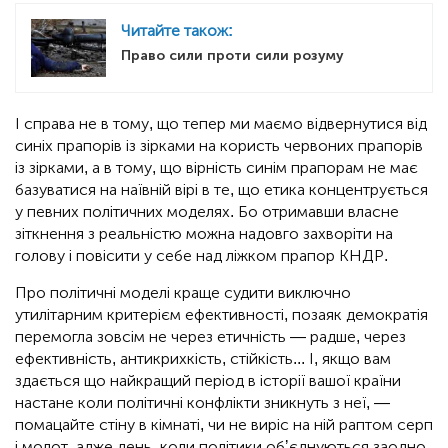
Читайте також:
Право сили проти сили розуму
І справа не в тому, що тепер ми маємо відвернутися від
синіх прапорів із зірками на користь червоних прапорів
із зірками, а в тому, що вірність синім прапорам не має
базуватися на наївній вірі в те, що етика концентрується
у певних політичних моделях. Бо отримавши власне
зіткнення з реальністю можна надовго захворіти на
голову і повісити у себе над ліжком прапор КНДР.
Про політичні моделі краще судити виключно
утилітарним критерієм ефективності, позаяк демократія
перемогла зовсім не через етичність — радше, через
ефективність, антикрихкість, стійкість... І, якщо вам
здається що найкращий період в історії вашої країни
настане коли політичні конфлікти зникнуть з неї, —
помацайте стіну в кімнаті, чи не виріс на ній раптом серп
і молот, адже день, коли політики обʼєднуються заодно