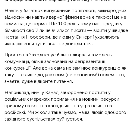
Навіть у багатьох випускників політології, міжнародних
відносин чи навіть ядерної фізики вона є такою; і це не
помилка, це норма. Ще 100 років тому наші предки у
більшості своїй лише вчилися писати — вірити у швидке
настання Ноосфери, де люди у Синергії ухвалюють
якісь рішення тут взагалі не доводиться.
Просто на Заході існує більш плюральна модель
комунікації, більш заснована на репрезентації
конкуренції. Але вона сама не замінює конкуренцію як
таку — є лише додатковим (не основним!) полем, і то,
знаєте, дуже відкрите питання.
Наприклад, нині у Канаді заборонено постити у
соціальних мережах посилання на новинні ресурси,
причому на всі: і на канадські, і на українські, і на
російські. Ми ж коли таке чуємо, наша ілюзія «доброго
західного суспільства» руйнується.