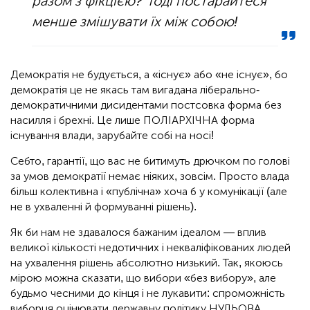
разом з фікцією? Тоді постарайтеся
менше змішувати їх між собою!
Демократія не будується, а «існує» або «не існує», бо
демократія це не якась там вигадана ліберально-
демократичними дисидентами постсовка форма без
насилля і брехні. Це лише ПОЛІАРХІЧНА форма
існування влади, зарубайте собі на носі!
Себто, гарантії, що вас не битимуть дрючком по голові
за умов демократії немає ніяких, зовсім. Просто влада
більш колективна і «публічна» хоча б у комунікації (але
не в ухваленні й формуванні рішень).
Як би нам не здавалося бажаним ідеалом — вплив
великої кількості недотичних і некваліфікованих людей
на ухвалення рішень абсолютно низький. Так, якоюсь
мірою можна сказати, що вибори «без вибору», але
будьмо чесними до кінця і не лукавити: спроможність
виборця оцінювати державну політику НУЛЬОВА.