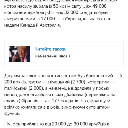
котра насилу зібрала із 50 країн світу... аж 49 000
військовослужбовців! Із них 32 000 солдатів були
американцями, а 17 000 — з Європи, кілька сотень
надали Канада й Австралія.
Читайте також:
Небезпечні ілюзії
Другим за кількістю контингентом був британський — 5
200 вояків, третім — німецький (2 700), четвертим —
італійський (2 000), а найменше відрядила у гірські
неплодоносні азійські піски дбайлива (переважно на
словах) Франція — аж 177 солдатів. І то, французи
всіляко ухилялися від боїв, виконуючи суто штабні
функції.
Ну, ось приблизно від 20 000 до 30 000 армійців в