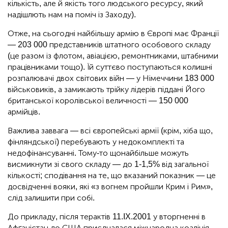
кількість, але й якість того людського ресурсу, який
надішлють нам на поміч із Заходу).
Отже, на сьогодні найбільшу армію в Європі має Франції
— 203 000 представників штатного особового складу
(це разом із флотом, авіацією, ремонтниками, штабними
працівниками тощо). Їй суттєво поступаються колишні
розпалювачі двох світових війн — у Німеччини 183 000
військовиків, а замикають трійку лідерів піддані Його
британської королівської величності — 150 000
армійців.
Важлива заввага — всі європейські армії (крім, хіба що,
фінляндської) перебувають у недокомплекті та
недофінансуванні. Тому-то щонайбільше можуть
висмикнути зі свого складу — до 1-1,5% від загальної
кількості; сподівання на те, що вказаний показник — це
досвідченні вояки, які «з вогнем пройшли Крим і Рим»,
слід залишити при собі.
До прикладу, після терактів 11.IX.2001 у вторгненні в
Афґаністан до США приєдналася міжнародна коаліція,