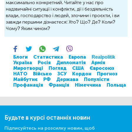
максимально конкретний. Читайте у нас про
надзвичайні ситуації і конфлікти, дії і бездіяльність
влади, господарство і людей, злочини і проєкти, і ви
завжди першими дізнаєтеся: Хто? Що? Де? Коли?
Чому? Яким чином?
Блоги
Статистика
Европа
Realpolitik
Україна
Росія
Дипломатія
Армія
Миротворці
Погляд
США
Євросоюз
НАТО
Військо
ЗСУ
Кордон
Прогноз
Майбутнє
РФ
Держава
Популісти
Профанація
Франція
Німеччина
Польща
Будьте в курсі останніх новин
Підписуйтесь на розсилку новин, щоб