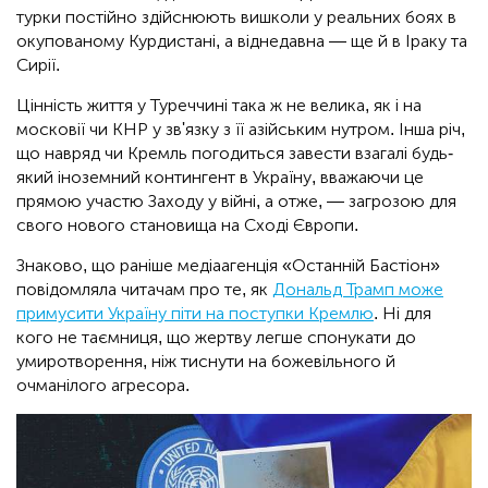
турки постійно здійснюють вишколи у реальних боях в
окупованому Курдистані, а віднедавна — ще й в Іраку та
Сирії.
Цінність життя у Туреччині така ж не велика, як і на
московії чи КНР у зв'язку з її азійським нутром. Інша річ,
що навряд чи Кремль погодиться завести взагалі будь-
який іноземний контингент в Україну, вважаючи це
прямою участю Заходу у війні, а отже, — загрозою для
свого нового становища на Сході Європи.
Знаково, що раніше медіаагенція «Останній Бастіон»
повідомляла читачам про те, як
Дональд Трамп може
примусити Україну піти на поступки Кремлю
. Ні для
кого не таємниця, що жертву легше спонукати до
умиротворення, ніж тиснути на божевільного й
очманілого агресора.