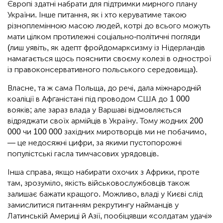
Європі здатні набрати для підтримки мирного плану
України. Інше питання, як і хто керуватиме такою
різноплемінною масою людей, котрі до всього можуть
мати цілком протилежні соціально-політичні погляди
(лиш уявіть, як адепт фройдомарксизму із Нідерландів
намагається щось пояснити своєму колезі в однострої
із правоконсервативного польського середовища).
Власне, та ж сама Польща, до речі, дала міжнародній
коаліції в Афґаністані під проводом США до 1 000
вояків; але зараз влада у Варшаві відмовляється
відряджати своїх армійців в Україну. Тому жодних 200
000 чи 100 000 західних миротворців ми не побачимо,
— це недосяжні цифри, за якими пустопорожні
популістські гасла тимчасових урядовців.
Інша справа, якщо набирати охочих з Африки, проте
там, зрозуміло, якість військовослужбовців також
залишає бажати кращого. Можливо, владі у Києві слід
замислитися питанням рекрутингу найманців у
Латинській Америці й Азії, пообіцявши «солдатам удачі»