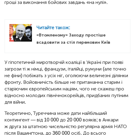
гроші за виконання бойових завдань «на нулі».
Читайте також:
«Втомленому» Заходу простіше
всадовити за стіл перемовин Київ
У гіпотетичній миротворчій коаліції в Україні при появі
загрози ті ж німці, французи, італійці, румуни (але точно
не фіни) побіжать з усіх ніг, оголюючи величезні ділянки
фронту. Войовничість більше не притаманна старим і
старіючим європейським націям, чого не скажеш про
відносно молодих північнокорейців, придбаних путіним
для війни.
Теоретично, Туреччина може дати найбільший
контингент — від 10 000 до 20 000 вояків; в Анкари
ж друга за штатною чисельністю регулярна армія НАТО
після Вашинґтона, до 360 000 осіб. До всього