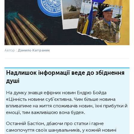
Автор :
Данило Катраник
Надлишок інформації веде до збіднення
душі
На думку знавця ефірних новин Ендрю Бойда
«Цінність новини суб'єктивна. Чим більше новина
впливатиме на життя споживачів новин, їхні прибутки й
емоції, тим важливішою вона буде».
Останній Бастіон, дбаючи про статки і гарне
самопочуття своїх шанувальників, у кожній новині