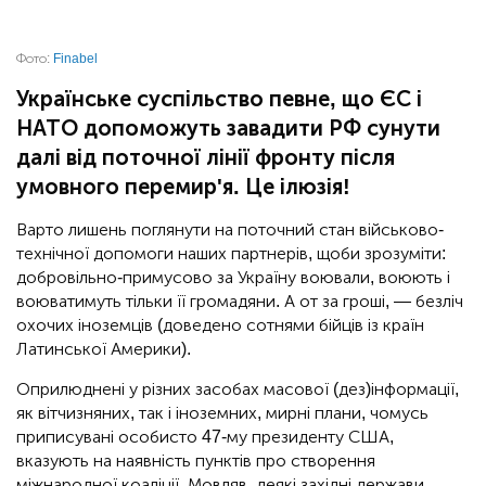
Фото:
Finabel
Українське суспільство певне, що ЄС і
НАТО допоможуть завадити РФ сунути
далі від поточної лінії фронту після
умовного перемир'я. Це ілюзія!
Варто лишень поглянути на поточний стан військово-
технічної допомоги наших партнерів, щоби зрозуміти:
добровільно-примусово за Україну воювали, воюють і
воюватимуть тільки її громадяни. А от за гроші, — безліч
охочих іноземців (доведено сотнями бійців із країн
Латинської Америки).
Оприлюднені у різних засобах масової (дез)інформації,
як вітчизняних, так і іноземних, мирні плани, чомусь
приписувані особисто 47-му президенту США,
вказують на наявність пунктів про створення
міжнародної коаліції. Мовляв, деякі західні держави