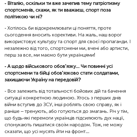
- Віталію, оскільки ти вже зачепив тему патріотизму
спортсменів, скажи, як ти вважаєш, спорт поза
політикою чи ні?
- Хотілось би відокремлювати ці поняття, проте
сьогодення вносить корективи. На жаль, наш ворог
використовує культуру та спорт для своєї пропаганди. І
незалежно від того, спортсмени ми, вчені або артисти,
перш за все, ми маємо бути українцями!
- А щодо військового обов'язку... Чи повинні усі
спортсмени та бійці обов'язково стати солдатами,
захищаючи Україну на передовій?
- Все залежить від тотальності бойових дій та бачення
ситуації конкретною людиною. Хтось з перших днів
війни вступив до ЗСУ, інші роблять свою справу, як і
раніше – тренують, або готуються до змагань. Річ у тім,
що будь-які перемоги українців підсилюють дух нації,
спонукають пишатися своїм народом. Тож, не можу
сказати, що усі мусять йти на фронт...