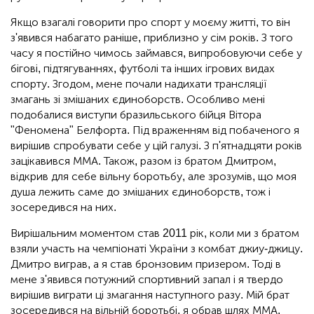
Якщо взагалі говорити про спорт у моєму житті, то він
з'явився набагато раніше, приблизно у сім років. З того
часу я постійно чимось займався, випробовуючи себе у
бігові, підтягуваннях, футболі та інших ігрових видах
спорту. Згодом, мене почали надихати трансляції
змагань зі змішаних єдиноборств. Особливо мені
подобалися виступи бразильського бійця Вітора
"Феномена" Белфорта. Під враженням від побаченого я
вирішив спробувати себе у цій галузі. З п'ятнадцяти років
зацікавився ММА. Також, разом із братом Дмитром,
відкрив для себе вільну боротьбу, але зрозумів, що моя
душа лежить саме до змішаних єдиноборств, тож і
зосередився на них.
Вирішальним моментом став 2011 рік, коли ми з братом
взяли участь на чемпіонаті України з комбат джиу-джицу.
Дмитро виграв, а я став бронзовим призером. Тоді в
мене з'явився потужний спортивний запал і я твердо
вирішив виграти ці змагання наступного разу. Мій брат
зосередився на вільній боротьбі, я обрав шлях ММА.