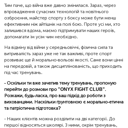
Тим паче, що війна вже давно змінилася. Зараз, через
впровадження сучасних технологій та новітнього
озброєння, майстер спорту з боксу може бути менш
ефективним ніж айтішнік на полі бою. Проте усі ми, хто
залишився вдома, маємо підтримувати наших героїв,
допомагати їм усім чим необхідно.
На відміну від війни у середньовіччі, фізична сила та
витривалість зараз уже не так важливі, проте спорт
розвиває ще й морально-вольові якості. Саме вони цінні
на передовій, а також дисциплінованість, що приходить
під час тренувань.
- Оскільки ти вже зачепив тему тренувань, пропоную
перейти до розмови про "
ONYX
FIGHT
CLUB
".
Розкажи, будь-ласка, про ваш підхід до роботи з
вихованцями. Наскільки ґрунтовною є морально-етична
та патріотична підготовка?
- Наших клієнтів можна розділити на дві категорії. До
першої відносяться школярі. З ними, окрім тренувань,