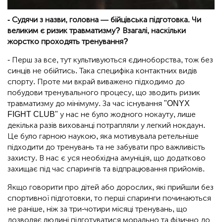
- Судячи з назви, головна — бійцівська підготовка. Чи
великим є ризик травматизму? Взагалі, наскільки
жорстко проходять тренування?
- Перш за все, тут культивуються єдиноборства, тож без
синців не обійтись. Така специфіка контактних видів
спорту. Проте ми вкрай виважено підходимо до
побудови тренувального процесу, що зводить ризик
травматизму до мінімуму. За час існування "ONYX
FIGHT CLUB" у нас не було жодного нокауту, лише
декілька разів вихованці потрапляли у легкий нокдаун.
Це було гарною наукою, яка мотивувала ретельніше
підходити до тренувань та не забувати про важливість
захисту. В нас є уся необхідна амуніція, що додатково
захищає під час спарингів та відпрацювання прийомів.
Якщо говорити про дітей або дорослих, які прийшли без
спортивної підготовки, то перші спаринги починаються
не раніше, ніж за три-чотири місяці тренувань, що
дозволяє людині підготуватися морально та фізично до