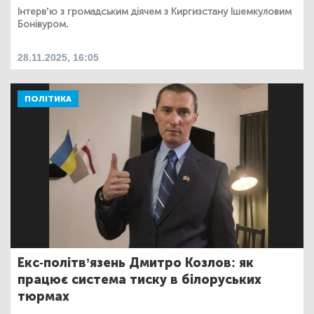
Інтерв’ю з громадським діячем з Киргизстану Ішемкуловим
Бонівуром.
28.11.2025, 16:05
ПОЛІТИКА
Екс-політв’язень Дмитро Козлов: як
працює система тиску в білоруських
тюрмах