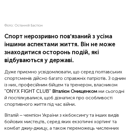
Фото:
Останній Бастіон
Спорт нерозривно пов'язаний з усіма
іншими аспектами життя. Він не може
знаходитися осторонь подій, які
відбуваються у державі.
Дуже приємно усвідомлювати, що серед полтавських
спортсменів дійсно багато справжніх патріотів. З одним
із них, професійним бійцем та тренером, власником
"ONYX FIGHT CLUB"
Віталієм Онищенком
ми сьогодні
й поспілкувалися, щоб дізнатися про особливості
спортивного життя під час війни.
Віталій – чемпіон України з кікбоксингу та інших видів
бойових мистецтв, серед яких екзотичні хортинг та
комбат джиу-джицу, а також переможець численних