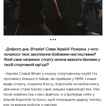
* * *
-
Доброго дня, Віталію! Слава Україні! Розкажи, з чого
почалося твоє захоплення бойовими мистецтвами?
Який саме напрямок спорту можна вважати базовим у
твоїй спортивній кар'єрі?
- Героям Слава! Вітаю у моєму спортивному клубі! На
противагу більшості бійців, які прийшли у ММА з інших
видів спорту, зокрема боксу, боротьби чи кікбоксингу,
для мене стали базою саме змішані єдиноборства. Уже
після знайомства з мікс-файтом, я спробував себе у
вільній боротьбі та боксі, щоб покращити ударну техніку
рук та вміння роботи у партері.