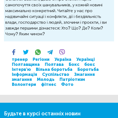
самопочуття своїх шанувальників, у кожній новині
максимально конкретний. Читайте у нас про
надзвичайні ситуації і конфлікти, дії і бездіяльність
влади, господарство і людей, злочини і проєкти, і ви
завжди першими дізнаєтеся: Хто? Що? Де? Коли?
Чому? Яким чином?
тренер
Регіони
Україна
Українці
Полтавщина
Полтава
Бокс
бокс
Інтерв'ю
Вільна боротьба
Боротьба
Інформація
Суспільство
Змагання
змагання
Молодь
Патріотизм
Волонтери
фітнес
Фото
Будьте в курсі останніх новин