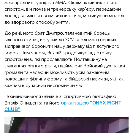
міжнародних турнірів з ММА. Окрім активних занять
спортом, він почав й тренерську кар’єру, передаючи
досвід та вміння своїм вихованцям, мотивуючи молодь
до здорового способу життя.
До речі, його брат
Дмитро
, талановитий борець
вільного стилю, вступив до ЗСУ та одним із перших
відправився боронити нашу державу від підступного
ворога. Тим часом, Віталій продовжує підготовку
спортсменів, які прославляють Полтавщину на
змаганнях різного рівня, підіймаючи бойовий дух нашої
громади та надаючи можливість усім бажаючим
покращити фізичну форму та бійцівські навички, які так
важливі в сучасний неспокійний час.
Познайомимося ближче зі спортивною біографією
Віталія Онищенка та його
організацією "ONYX FIGHT
CLUB"
.