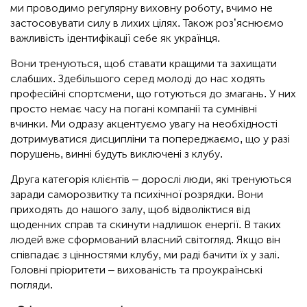
ми проводимо регулярну виховну роботу, вчимо не
застосовувати силу в лихих цілях. Також роз’яснюємо
важливість ідентифікації себе як українця.
Вони тренуються, щоб ставати кращими та захищати
слабших. Здебільшого серед молоді до нас ходять
професійні спортсмени, що готуються до змагань. У них
просто немає часу на погані компанії та сумнівні
вчинки. Ми одразу акцентуємо увагу на необхідності
дотримуватися дисципліни та попереджаємо, що у разі
порушень, винні будуть виключені з клубу.
Друга категорія клієнтів – дорослі люди, які тренуються
заради саморозвитку та психічної розрядки. Вони
приходять до нашого залу, щоб відволіктися від
щоденних справ та скинути надлишок енергії. В таких
людей вже сформований власний світогляд. Якщо він
співпадає з цінностями клубу, ми раді бачити їх у залі.
Головні пріоритети – вихованість та проукраїнські
погляди.