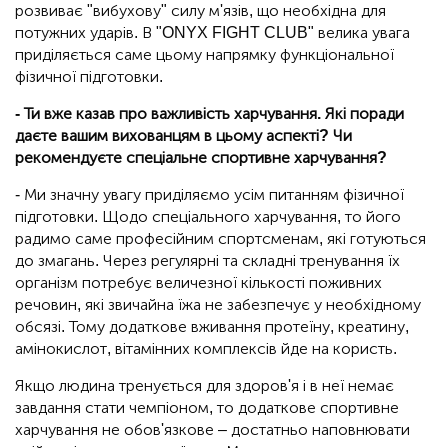
розвиває "вибухову" силу м'язів, що необхідна для
потужних ударів. В "ONYX FIGHT CLUB" велика увага
приділяється саме цьому напрямку функціональної
фізичної підготовки.
- Ти вже казав про важливість харчування. Які поради
даєте вашим вихованцям в цьому аспекті? Чи
рекомендуєте спеціальне спортивне харчування?
- Ми значну увагу приділяємо усім питанням фізичної
підготовки. Щодо спеціального харчування, то його
радимо саме професійним спортсменам, які готуються
до змагань. Через регулярні та складні тренування їх
організм потребує величезної кількості поживних
речовин, які звичайна їжа не забезпечує у необхідному
обсязі. Тому додаткове вживання протеїну, креатину,
амінокислот, вітамінних комплексів йде на користь.
Якщо людина тренується для здоров'я і в неї немає
завдання стати чемпіоном, то додаткове спортивне
харчування не обов'язкове – достатньо наповнювати