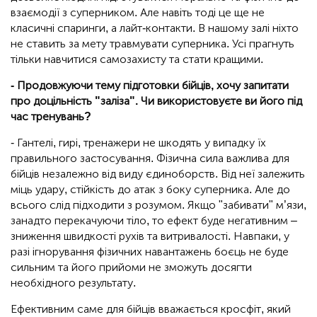
взаємодії з суперником. Але навіть тоді це ще не
класичні спаринги, а лайт-контакти. В нашому залі ніхто
не ставить за мету травмувати суперника. Усі прагнуть
тільки навчитися самозахисту та стати кращими.
- Продовжуючи тему підготовки бійців, хочу запитати
про доцільність "заліза". Чи використовуєте ви його під
час тренувань?
- Гантелі, гирі, тренажери не шкодять у випадку їх
правильного застосування. Фізична сила важлива для
бійців незалежно від виду єдиноборств. Від неї залежить
міць удару, стійкість до атак з боку суперника. Але до
всього слід підходити з розумом. Якщо "забивати" м’язи,
занадто перекачуючи тіло, то ефект буде негативним –
зниження швидкості рухів та витривалості. Навпаки, у
разі ігнорування фізичних навантажень боєць не буде
сильним та його прийоми не зможуть досягти
необхідного результату.
Ефективним саме для бійців вважається кросфіт, який