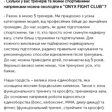
-
Скільки у вас тренерів та якими спортивними
напрямками можна оволодіти в "ONYX
FIGHT
CLUB
"?
- Разом зі мною 5 тренерів. Ми працюємо з усіма
категоріями людей, від професійних бійців до звичайних
громадян. До нас ходять, як дуже підготовлені
спортсмени, так і ті, хто просто хоче скинути надмірну
вагу, стати більш стрункими та підтягнутими. Для
кожного вихованця ми підбираємо індивідуальну
систему підготовки, радимо правильне харчування та
рекомендуємо способи відновлення після тренувань.
До нас можна приводити дітей, починаючи від 5 років.
Верхньої вікової межі немає, тож тренуємо усіх, хто
бажає.
Наша гордість – велика зона єдиноборств, яка
оснащена якісним борцівським килимом. Також є зона
функціонального тренінгу та кросфіту, тренажерна зала.
До основних напрямків роботи відносяться
єдиноборства (бокс, кікбоксинг, ММА, джиу-джицу) та
фітнес (функціональний тренінг, стрейчинг та кросфіт).