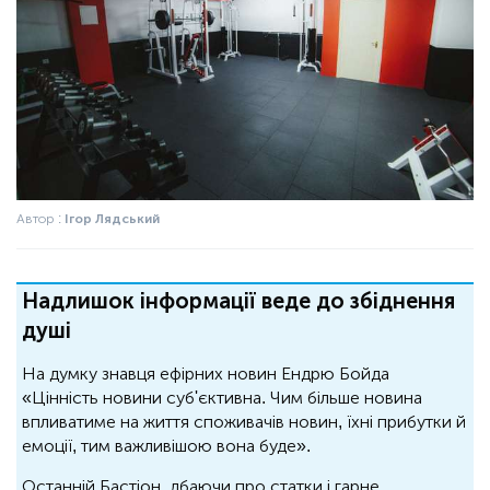
Автор :
Ігор Лядський
Надлишок інформації веде до збіднення
душі
На думку знавця ефірних новин Ендрю Бойда
«Цінність новини суб'єктивна. Чим більше новина
впливатиме на життя споживачів новин, їхні прибутки й
емоції, тим важливішою вона буде».
Останній Бастіон, дбаючи про статки і гарне