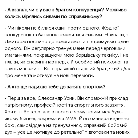
- А взагалі, чи є у вас з братом конкуренція? Можливо
колись мірялись силами по-справжньому?
- Ми ніколи не билися один проти одного. Жодної
конкуренції та бажання помірятися силами. Навпаки, з
Дмитром постійно допомагаємо та підтримуємо одне
одного. Він регулярно тренує мене перед черговими
змаганнями, покращуючи мою борцівську техніку. І не
тільки, як спаринг-партнер, а й особистий психолог та
навіть масажист. Він справжній старший брат, який дбає
про мене та мотивує на нові перемоги.
- А хто ще надихає тебе до занять спортом?
- Перш за все, Олександр Усик. Він справжній приклад
патріотизму, професійності та спортивного завзяття.
Хоч він і боксер, але в нього є чому повчитися будь-
якому бійцеві, зокрема й з ММА. Його манера ведення
бою, самовіддача на тренуваннях, справжній бойовий
дух – усе це мотивує до ретельної підготовки та нових