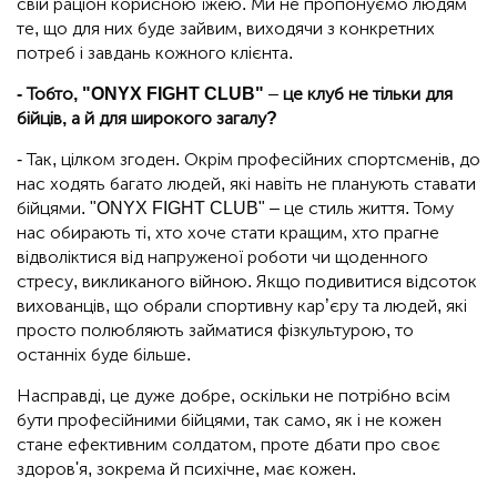
свій раціон корисною їжею. Ми не пропонуємо людям
те, що для них буде зайвим, виходячи з конкретних
потреб і завдань кожного клієнта.
- Тобто, "ONYX
FIGHT
CLUB"
–
це клуб не тільки для
бійців, а й для широкого загалу?
- Так, цілком згоден. Окрім професійних спортсменів, до
нас ходять багато людей, які навіть не планують ставати
бійцями. "ONYX FIGHT CLUB" – це стиль життя. Тому
нас обирають ті, хто хоче стати кращим, хто прагне
відволіктися від напруженої роботи чи щоденного
стресу, викликаного війною. Якщо подивитися відсоток
вихованців, що обрали спортивну кар’єру та людей, які
просто полюбляють займатися фізкультурою, то
останніх буде більше.
Насправді, це дуже добре, оскільки не потрібно всім
бути професійними бійцями, так само, як і не кожен
стане ефективним солдатом, проте дбати про своє
здоров'я, зокрема й психічне, має кожен.