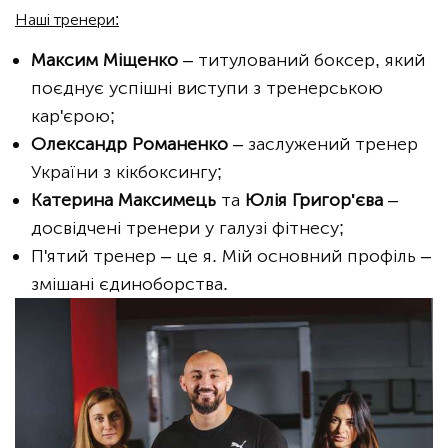
Наші тренери:
Максим Міщенко
– титулований боксер, який
поєднує успішні виступи з тренерською
кар'єрою;
Олександр Романенко
– заслужений тренер
України з кікбоксингу;
Катерина Максимець
та
Юлія Григор'єва
–
досвідчені тренери у галузі фітнесу;
П'ятий тренер – це я. Мій основний профіль –
змішані єдиноборства.