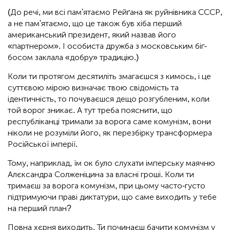
(До речі, ми всі пам'ятаємо Рейґана як руйнівника СССР,
а не пам'ятаємо, що це також був хіба перший
американський президент, який назвав його
«партнером». І особиста дружба з московським біґ-
босом заклала «добру» традицію.)
Коли ти протягом десятиліть змагаєшся з кимось, і це
суттєвою мірою визначає твою свідомість та
ідентичність, то почуваєшся дещо розгубленим, коли
той ворог зникає. А тут треба пояснити, що
республіканці тримали за ворога саме комунізм, вони
ніколи не розуміли його, як перезбірку трансформера
Російської імперії.
Тому, наприклад, їм ок було слухати імперську маячню
Алєксандра Солженіцина за власні гроші. Коли ти
тримаєш за ворога комунізм, при цьому часто-густо
підтримуючи праві диктатури, що саме виходить у тебе
на перший план?
Повна хєрня виходить. Ти починаєш бачити комунізм у