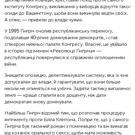
інституту Конґресу, викликання у виборців відчуття такої
огиди до Вашинґтону, щоби вони викинули звідти своїх.
А отже, — привели до влади чужих.
У 1995 Ґінґріч очолив республіканську перемогу,
подолавши 40-річне домінування демократів, і став
спікером нижньої палати Конґресу. Власне, це увійшло
в історію під іменем «Революції Ґінґріча» —
республіканці повернулися зі справжнім оголошенням
війни.
Знищити опозицію, делегітимізувати систему, яка їх «не
допускала» до влади, й гарантувати, що вони більше
ніколи не опиняться на узбіччі. Задіяти тактику випаленої
землі — краще спалити все дощенту, ніж дати
демократам знову домінувати.
Найбільш Ґінґріч відомий тим, що розпочав процедуру
імпічменту проти Білла Клінтона. Попри те, що у самого
Ґінґріча був таємний роман з помічницею та він вимагав
від коханок орального сексу, щоби мати можливість