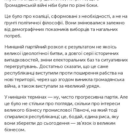
Громадянській війні ніби були по різні боки.
Це було про коаліції, сформовані з необхідності, а не на
ґрунті політичної філософії. Вони змінювалися залежно
від демографічних показників виборців та нагальних
потреб.
Нинішній партійний розкол є результатом не якоїсь
великої ідеологічної битви, а довгої серії історичних
випадковостей, зміни електоральних баз та ситуативних
перегрупувань. Достатньо сказати, що це саме
республіканці виступили проти поширення рабства на
нові території, через що згодом виникла громадянська
війна, а також виступали за «великий уряд».
У нинішніх термінах — ну, чисто прогресивна партія. Але
це було не стільки про погляди, скільки про інтереси
великого бізнесу промислової Півночі, на який тоді
спиралися республіканці; це, бодай, єдина риса, яку
вони зберегли до сьогодення — зв'язок із великим
бізнесом.