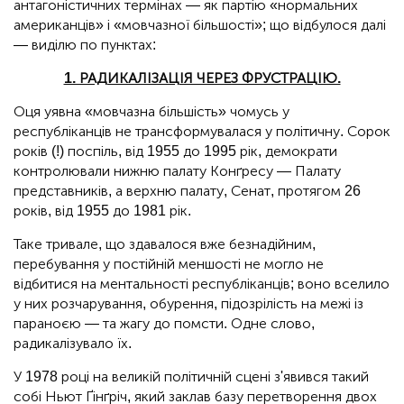
антагоністичних термінах — як партію «нормальних
американців» і «мовчазної більшості»; що відбулося далі
— виділю по пунктах:
1. РАДИКАЛІЗАЦІЯ ЧЕРЕЗ ФРУСТРАЦІЮ.
Оця уявна «мовчазна більшість» чомусь у
республіканців не трансформувалася у політичну. Сорок
років (!) поспіль, від 1955 до 1995 рік, демократи
контролювали нижню палату Конґресу — Палату
представників, а верхню палату, Сенат, протягом 26
років, від 1955 до 1981 рік.
Таке тривале, що здавалося вже безнадійним,
перебування у постійній меншості не могло не
відбитися на ментальності республіканців; воно вселило
у них розчарування, обурення, підозрілість на межі із
параноєю — та жагу до помсти. Одне слово,
радикалізувало їх.
У 1978 році на великій політичній сцені з'явився такий
собі Ньют Ґінґріч, який заклав базу перетворення двох