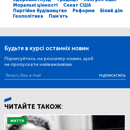
Моральні цінності
Сенат США
Партійне будівництво
Реформи
Білий дім
Геополітика
Пам'ять
Будьте в курсі останніх новин
Підписуйтесь на розсилку новин, щоб
не пропускати найважливіше
ПІДПИСАТИСЬ
ЧИТАЙТЕ ТАКОЖ:
ЖИТТЯ