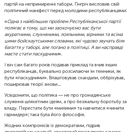
партій на непримиренні табори. Ґінґріч висловив свій
політичний маніфест перед молодими республіканцями:
«
Одна з найбільших проблем Республіканської партії
полягає в тому, що ми заохочуємо вас бути
акуратними, слухняними, лояльними, вірними та всіма
цими бойскаутськими словами, які чудово звучать біля
багаття у таборі, але погано в політиці. А ви насправді
маєте стати паскудними
».
І він сам багато років подавав приклад та вчив інших
республіканців, буквально розсилаючи їм темники, як
бути «паскудними». Влаштовував скандали, оббріхував,
поширював теорії змови...
Усвідомити, що політика — не про громадянське
служіння шляхетним ідеям, а про безжальну боротьбу за
владу. Перестати бути «милими» та навчитися «чинити
гармидер»; така була його філософія.
Жодних компромісів із демократами, підрив
двопартійних коаліцій, хрестовий похід проти самого