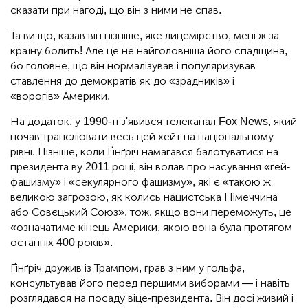
сказати при нагоді, що він з ними не спав.
Та ви що, казав він пізніше, яке лицемірство, мені ж за
країну болить! Але це не найголовніша його спадщина,
бо головне, що він нормалізував і популяризував
ставлення до демократів як до «зрадників» і
«ворогів» Америки.
На додаток, у 1990-ті з'явився телеканал Fox News, який
почав транслювати весь цей хейт на національному
рівні. Пізніше, коли Ґінґріч намагався балотуватися на
президента ву 2011 році, він волав про насування «ґей-
фашизму» і «секулярного фашизму», які є «такою ж
великою загрозою, як колись нацистська Німеччина
або Совєцький Союз», тож, якщо вони переможуть, це
«означатиме кінець Америки, якою вона була протягом
останніх 400 років».
Ґінґріч дружив із Трампом, грав з ним у гольфа,
консультував його перед першими виборами — і навіть
розглядався на посаду віце-президента. Він досі живий і