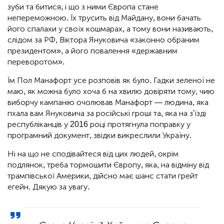
зуби та битися, і що з ними Європа стане
непереможною. Їх трусить від Майдану, вони бачать
його спалахи у своїх кошмарах, а тому вони називають,
слідом за РФ, Віктора Януковича «законно обраним
президентом», а його повалення «державним
переворотом».
Їм Пол Манафорт усе розповів як було. Гадки зеленої не
маю, як можна було хоча б на хвилю довіряти тому, чию
виборчу кампанію очолював Манафорт — людина, яка
пхала вам Януковича за російські гроші та, яка на з'їзді
республіканців у 2016 році протягнула поправку у
програмний документ, звідки викреслили Україну.
Ні на що не сподівайтеся від цих людей, окрім
подлянок, треба тормошити Європу, яка, на відміну від
трампівської Америки, дійсно має шанс стати грейт
егейн. Дякую за увагу.