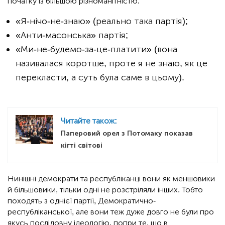
початку із більшою різноманітністю:
«Я-нічо-не-знаю» (реально така партія);
«Анти-масонська» партія;
«Ми-не-будемо-за-це-платити» (вона
називалася коротше, проте я не знаю, як це
перекласти, а суть була саме в цьому).
Читайте також:
Паперовий орел з Потомаку показав
кігті світові
Нинішні демократи та республіканці вони як меншовики
й більшовики, тільки одні не розстріляли інших. Тобто
походять з однієї партії, Демократично-
республіканської, але вони теж дуже довго не були про
якусь послідовну ідеологію, попри те, що в