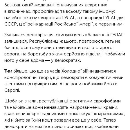
безкоштовній медицині, оплачуваних декретних
відпочинках, профспілках та всьому такому іншому;
начебто це з них виростає ГУЛАГ, а насправді ГУЛАГ для
СССР, цієї реінкарнації Російської імперії, є первинним.
Змінилася реінкарнація, скинули весь «баласт», а ГУЛАГ
залишився. Республіканці ж цього, повторюся, геть не
бачать, ось тому вони стали шукати свого старого
ворога, на боротьбу з яким серйозно підсіли, і побачили
його у себе вдома — у демократах.
Тим більше, що ще за часів Холодної війни ширилися
конспірологічні теорії, що демократи є комуністичними
агентами під прикриттям. А ще вони побачили його в
Європі.
Щоби ви знали, республіканці є затятими єврофобами
та найбільше вони ненавидять найрозвиненіші країни,
вважаючи їх «розсадниками соціалізму» і «паразитами»,
які нібито за їхній кошт розвели все це у себе. Тепер
демократи на них постійно посилаються, зваблюючи