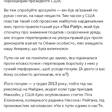
чорношкірий президент» США.
Ви теж спробуйте зрозуміти — він був зв'язаний по
руках і ногах, на наше нещастя. Тим часом у США
повстав такий собі провісник майбутніх кардинальних
змін, прото-трампістський рух «Tea Party», який був
спочатку про зниження податків і скорочення уряду,
але згодом перетворився на ультра-правий рух проти
демократів взагалі та Обами особисто, «які знищують
нашу Америку, що була величною».
Путін не міг не помітити цю хвилю, яка піднімалася
проти «повєсточкі» і перетворив боротьбу з нею у
гучний перформанс, щоб усюди почули. (А дехто із вас
йому особисто допомагав, еге ж?)
Його почули — у грудні 2013 року, тобто під час
революції на Майдані, акурат коли туди приїздив
Маккейн, у США було опубліковано статтю Піта
Б'юкенена, колишнього радника Ніксона і Рейґана, під
промовистим заголовком: «Чи є путін одним із нас?».