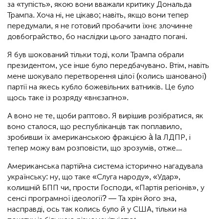
за «тупість», якою вони вважали критику Дональда
Трампа. Хоча ні, не цікаво; навіть, якщо вони тепер
передумали, я не готовий пробачити їхнє злочинне
довбограйство, бо наслідки цього занадто погані.
Я був шокований тільки тоді, коли Трампа обрали
президентом, усе інше було передбачувано. Втім, навіть
мене шокувало перетворення цілої (колись шанованої)
партії на якесь кубло божевільних ватників. Це було
щось таке із розряду «внєзапно».
А воно не те, щоби раптово. Я вирішив розібратися, як
воно сталося, що республіканців так поплавило,
зробивши їх американською фракцією à la ЛДПР, і
тепер можу вам розповісти, що зрозумів, отже...
Американська партійна система історично нагадувала
українську: ну, що таке «Слуга народу», «Удар»,
колишній БПП чи, прости Господи, «Партія регіонів», у
сенсі програмної ідеології? — Та хрін його зна,
насправді, ось так колись було й у США, тільки на