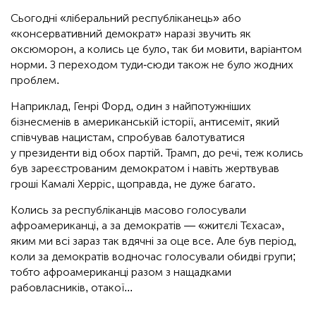
Сьогодні «ліберальний республіканець» або
«консервативний демократ» наразі звучить як
оксюморон, а колись це було, так би мовити, варіантом
норми. З переходом туди-сюди також не було жодних
проблем.
Наприклад, Генрі Форд, один з найпотужніших
бізнесменів в американській історії, антисеміт, який
співчував нацистам, спробував балотуватися
у президенти від обох партій. Трамп, до речі, теж колись
був зареєстрованим демократом і навіть жертвував
гроші Камалі Херріс, щоправда, не дуже багато.
Колись за республіканців масово голосували
афроамериканці, а за демократів — «житєлі Тєхаса»,
яким ми всі зараз так вдячні за оце все. Але був період,
коли за демократів водночас голосували обидві групи;
тобто афроамериканці разом з нащадками
рабовласників, отакої...