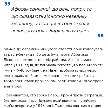
Афроамериканці, до речі, попри те,
що складають відносно невелику
меншину, у всій цій історії зіграли
величезну роль. Вирішальну навіть.
Майже до середини минулого століття вони голосували
за республіканців, бо це ж була партія Абрагама
Лінкольна, визволителя від рабства. Але їхня масова
міграція з Півдня, де панувала сегрегація у повний зріст і
гуляв «Ку-Клус-Клан», на Північ зробила їх частиною
електоральної бази демократів — міських работяг;
тобто вони стали прошарком, за чиї голоси конче треба
змагатися.
Президентом, хто зробив перші кроки проти сегрегації,
був демократ Гаррі Трумен, який відмінив її у війську
своїм декретом у 1948 році. Триґером для цього стало