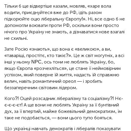
Тільки б ще відвертіше казали, мовляв, «харе вола
водити, приєднуйтеся вже до РФ, ідіть разом
підкорюйте оцю ліберальну Європу!». Ні, все одно б не
допомогли воювати проти РФ, оскільки вони просто
нічого про Україну не знають, а дізнаватися нове взагалі
не схильні.
Зате Росію «знають», що вона є «великою», а ви,
«таваріщі, простітє, кто такіє?». Це ж світ могутніх, а всі
інші у ньому NPC, ось тони не люблять Україну, бо,
якщо Європа «розчехліться», це стане її неймовірним
успіхом, який поверне їй життя, надасть їй справжню
велич, навіть романтичний ореол — і зробить
беззаперечним світовим лідером.
Кого?! Оцей розсадник лібералізму та соціалізму?! Нє-
є-є-є-єт! А ще вони не люблять Україну за її бунтівний
дух, за її впертий, майже божевільний демократизм, їм
таке не подобається, — вони цього тупо бояться.
Що українці навчать демократів і лібералів показувати