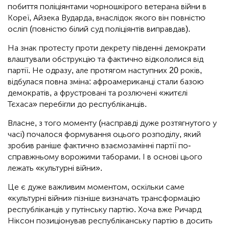
побиття поліціянтами чорношкірого ветерана війни в
Кореї, Айзека Вударда, внаслідок якого він повністю
осліп (повністю білий суд поліціянтів виправдав).
На знак протесту проти декрету південні демократи
влаштували обструкцію та фактично відкололися від
партії. Не одразу, але протягом наступних 20 років,
відбулася повна зміна: афроамериканці стали базою
демократів, а фрустровані та розлючені «житєлі
Тєхаса» перебігли до республіканців.
Власне, з того моменту (насправді дуже розтягнутого у
часі) почалося формування оцього розподілу, який
зробив раніше фактично взаємозамінні партії по-
справжньому ворожими таборами. І в основі цього
лежать «культурні війни».
Це є дуже важливим моментом, оскільки саме
«культурні війни» пізніше визначать трансформацію
республіканців у путінську партію. Хоча вже Ричард
Ніксон позиціонував республіканську партію в досить