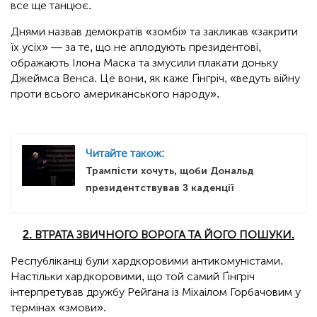
все ще танцює.
Днями назвав демократів «зомбі» та закликав «закрити
їх усіх» — за те, що не аплодують президентові,
ображають Ілона Маска та змусили плакати доньку
Джеймса Венса. Це вони, як каже Ґінґріч, «ведуть війну
проти всього американського народу».
Читайте також:
Трампісти хочуть, щоби Дональд
президентствував 3 каденції
2. ВТРАТА ЗВИЧНОГО ВОРОГА ТА ЙОГО ПОШУКИ.
Республіканці були хардкоровими антикомуністами.
Настільки хардкоровими, що той самий Ґінґріч
інтерпретував дружбу Рейґана із Міхаілом Горбачовим у
термінах «змови».