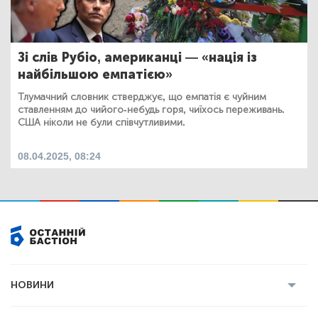
Зі слів Рубіо, американці — «нація із
найбільшою емпатією»
Тлумачний словник стверджує, що емпатія є чуйним
ставленням до чийого-небудь горя, чиїхось переживань.
США ніколи не були співчутливими.
08.04.2025, 08:24
НОВИНИ
Усі новини
Кримінал
Полтава