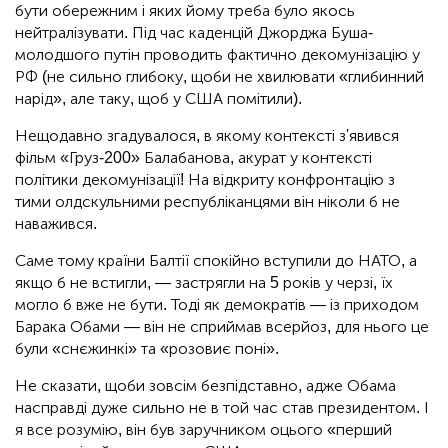
бути обережним і яких йому треба було якось
нейтралізувати. Під час каденцій Джорджа Буша-
молодшого путін проводить фактично декомунізацію у
РФ (не сильно глибоку, щоби не хвилювати «глибинний
нарід», але таку, щоб у США помітили).
Нещодавно згадувалося, в якому контексті з'явився
фільм «Груз-200» Балабанова, акурат у контексті
політики декомунізації! На відкриту конфронтацію з
тими олдскульними республіканцями він ніколи б не
наважився.
Саме тому країни Балтії спокійно вступили до НАТО, а
якщо б не встигли, — застрягли на 5 років у черзі, їх
могло б вже не бути. Тоді як демократів — із приходом
Барака Обами — він не сприймав всерйоз, для нього це
були «снєжинкі» та «розовиє поні».
Не сказати, щоби зовсім безпідставно, адже Обама
насправді дуже сильно не в той час став президентом. І
я все розумію, він був заручником оцього «перший