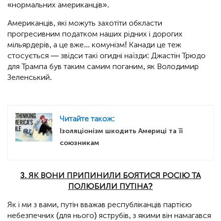
«нормальних американців».
Американців, які можуть захотіти обкласти
прогресивним податком наших рідних і дорогих
мільярдерів, а це вже... комунізм! Канади це теж
стосується — звідси такі огидні наїзди: Джастін Трюдо
для Трампа був таким самим поганим, як Володимир
Зеленський.
Читайте також:
Ізоляціонізм шкодить Америці та її
союзникам
3. ЯК ВОНИ ПРИПИНИЛИ БОЯТИСЯ РОСІЮ ТА
ПОЛЮБИЛИ ПУТІНА?
Як і ми з вами, путін вважав республіканців партією
небезпечних (для нього) яструбів, з якими він намагався