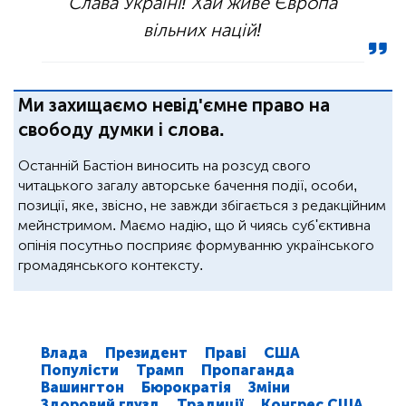
Слава Україні! Хай живе Європа
вільних націй!
Ми захищаємо невід'ємне право на
свободу думки і слова.
Останній Бастіон виносить на розсуд свого
читацького загалу авторське бачення події, особи,
позиції, яке, звісно, не завжди збігається з редакційним
мейнстримом. Маємо надію, що й чиясь суб'єктивна
опінія посутньо посприяє формуванню українського
громадянського контексту.
Влада
Президент
Праві
США
Популісти
Трамп
Пропаганда
Вашингтон
Бюрократія
Зміни
Здоровий глузд
Традиції
Конгрес США