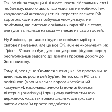
Так, бо він за традиційні цінності, проти ліберальних еліт і
глобалізму, всього цього, що «ми» так не любимо. Теж
хардкоровий антикомуніст, він перестав вважати РФ
ворогом, коли вона позбулася «комунізму», не
помітивши, що системи соціальних гарантій не стало,
але гулаг залишився на місці — і чекає на своїх гостей.
Ну й звісно, що також нікуди не поділися мрії про
світове панування, але це все OK, аби не «комунізм». Як
і Ґрінґіч, Б'юкенен був дуже популярною фігурою серед
республіканців задовго до Трампа і проклав дорогу до
його приходу.
Тому ні, все це не з'явилося зненацька, бо просто ми не
дивилися, як росте цей бур'ян. Тепер, коли РФ стала
релігійною (а вони мали за ворога «безбожний
комунізм»), націоналістичною (а вони ж боялися
«інтернаціоналізму») і при цьому капіталістичною
державою, «хдє так вольна дишит», олігарх, вона
раптом стала їм просто подобатися.