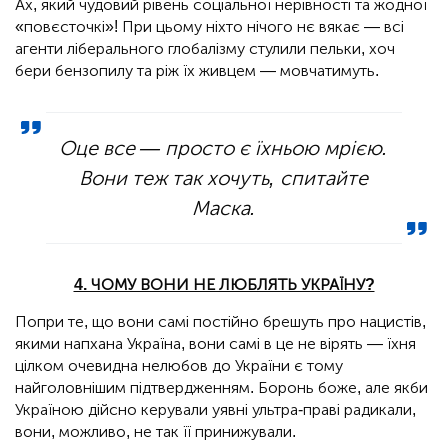
Ах, який чудовий рівень соціальної нерівності та жодної
«повєсточкі»! При цьому ніхто нічого нє вякає — всі
агенти ліберального глобалізму стулили пельки, хоч
бери бензопилу та ріж їх живцем — мовчатимуть.
Оце все — просто є їхньою мрією.
Вони теж так хочуть, спитайте
Маска.
4. ЧОМУ ВОНИ НЕ ЛЮБЛЯТЬ УКРАЇНУ?
Попри те, що вони самі постійно брешуть про нацистів,
якими напхана Україна, вони самі в це не вірять — їхня
цілком очевидна нелюбов до України є тому
найголовнішим підтвердженням. Боронь боже, але якби
Україною дійсно керували уявні ультра-праві радикали,
вони, можливо, не так її принижували.