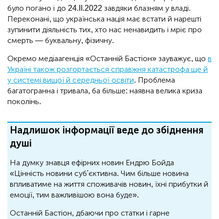
було погано і до 24.II.2022 завдяки блазням у владі.
Переконані, що українська нація має встати й нарешті
зупинити діяльність тих, хто нас ненавидить і мріє про
смерть — буквальну, фізичну.
Окремо медіаагенція «Останній Бастіон» зауважує, що
в
Україні також розгортається справжня катастрофа ще й
у системі вищої й середньої освіти
. Проблема
багатогранна і тривала, ба більше: наявна велика криза
поколінь.
Надлишок інформації веде до збіднення
душі
На думку знавця ефірних новин Ендрю Бойда
«Цінність новини суб'єктивна. Чим більше новина
впливатиме на життя споживачів новин, їхні прибутки й
емоції, тим важливішою вона буде».
Останній Бастіон, дбаючи про статки і гарне