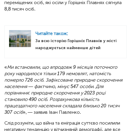
переміщених осіб, які осіли у Горішніх Плавнях сягнула
8,8 тисяч осіб.
Читайте також:
За всю історію Горішніх Плавнів у місті
народжується найменше дітей
«
Ми встановили, що впродовж 9 місяців поточного
року народилося тільки 179 немовлят, натомість
померло 726 осіб. Зафіксоване природне скорочення
населення — фактчино, мінус 547 особи. Для
порівняння: природне скорочення у 2023 році
становило 490 осіб. Розрахункова кількість
працездатного населення складала близько 20 тисяч
307 осіб
», — заявив Іван Павленко.
Слід розуміти, що війна та еміграція суттєво посилили
негативну тенденцію у вітчизняній демографії, але все