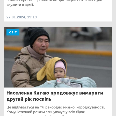
Британії про те, що багатьом британцям потрібно буде
служити в армії.
27.01.2024, 19:19
СВІТ
Населення Китаю продовжує вимирати
другий рік поспіль
Це відбувається на тлі рекордно низької народжуваності.
Комуністичний режим звинувачує у всіх бідах