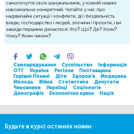
самопочуття своїх шанувальників, у кожній новині
максимально конкретний. Читайте у нас про
надзвичайні ситуації і конфлікти, дії і бездіяльність
влади, господарство і людей, злочини і проєкти, і ви
завжди першими дізнаєтеся: Хто? Що? Де? Коли?
Чому? Яким чином?
Самоврядування
Суспільство
Інформація
ОТГ
Україна
Регіони
Полтавщина
Горішні Плавні
Діти
Здоров'я
Медицина
Молодь
Війна
Статистика
Депутати
Чиновники
Українці
Соціологія
Демографія
Економічна криза
Нація
Будьте в курсі останніх новин