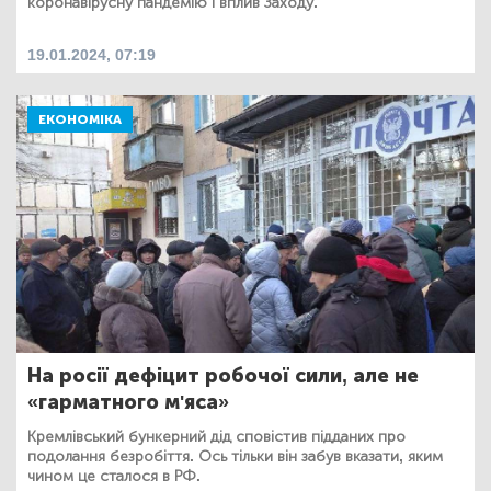
коронавірусну пандемію і вплив Заходу.
19.01.2024, 07:19
ЕКОНОМІКА
На росії дефіцит робочої сили, але не
«гарматного м'яса»
Кремлівський бункерний дід сповістив підданих про
подолання безробіття. Ось тільки він забув вказати, яким
чином це сталося в РФ.