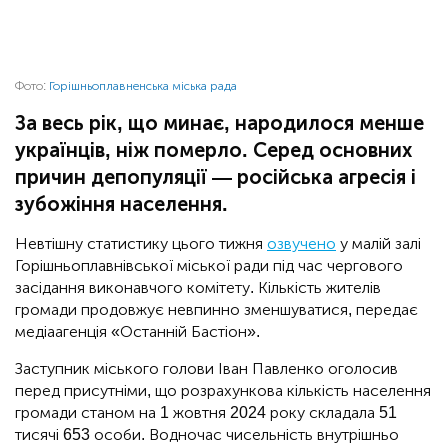
Фото:
Горішньоплавненська міська рада
За весь рік, що минає, народилося менше
українців, ніж померло. Серед основних
причин депопуляції — російська агресія і
зубожіння населення.
Невтішну статистику цього тижня
озвучено
у малій залі
Горішньоплавнівської міської ради під час чергового
засідання виконавчого комітету. Кількість жителів
громади продовжує невпинно зменшуватися, передає
медіаагенція «Останній Бастіон».
Заступник міського голови Іван Павленко оголосив
перед присутніми, що розрахункова кількість населення
громади станом на 1 жовтня 2024 року складала 51
тисячі 653 особи. Водночас чисельність внутрішньо