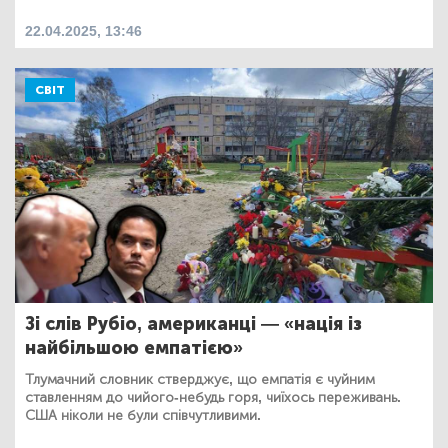
22.04.2025, 13:46
СВІТ
Зі слів Рубіо, американці — «нація із
найбільшою емпатією»
Тлумачний словник стверджує, що емпатія є чуйним
ставленням до чийого-небудь горя, чиїхось переживань.
США ніколи не були співчутливими.