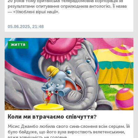
20 років тому Британська телерадіомовна корпорація за
результатами опитування оприлюднила антологію. Її назва
— «Улюблені вірші нації».
05.06.2025, 21:48
ЖИТТЯ
Коли ми втрачаємо співчуття?
Місис Джамбо любила свого сина-слоненя всім серцем. Їй
було байдуже, що його вуха виростають велетенськими,
адже зовнішність не головне...