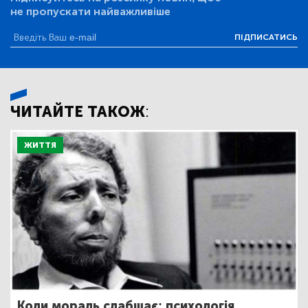
не пропускати найважливіше
ПІДПИСАТИСЬ
ЧИТАЙТЕ ТАКОЖ:
ЖИТТЯ
Коли мораль слабшає: психологія