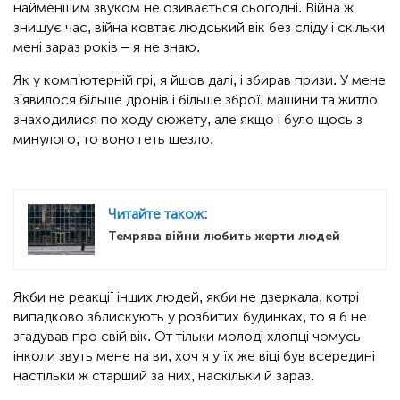
найменшим звуком не озивається сьогодні. Війна ж
знищує час, війна ковтає людський вік без сліду і скільки
мені зараз років – я не знаю.
Як у комп'ютерній грі, я йшов далі, і збирав призи. У мене
з'явилося більше дронів і більше зброї, машини та житло
знаходилися по ходу сюжету, але якщо і було щось з
минулого, то воно геть щезло.
Читайте також:
Темрява війни любить жерти людей
Якби не реакції інших людей, якби не дзеркала, котрі
випадково зблискують у розбитих будинках, то я б не
згадував про свій вік. От тільки молоді хлопці чомусь
інколи звуть мене на ви, хоч я у їх же віці був всередині
настільки ж старший за них, наскільки й зараз.