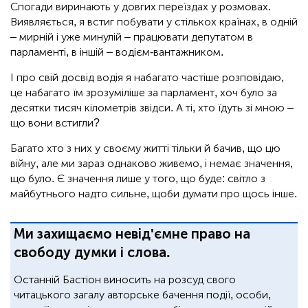
Спогади виринають у довгих переїздах у розмовах.
Виявляється, я встиг побувати у стількох країнах, в одній
– мирній і уже минулій – працювати депутатом в
парламенті, в іншій – водієм-вантажником.
І про свій досвід водія я набагато частіше розповідаю,
це набагато їм зрозуміліше за парламент, хоч було за
десятки тисяч кілометрів звідси. А ті, хто їдуть зі мною –
що вони встигли?
Багато хто з них у своєму житті тільки й бачив, що цю
війну, але ми зараз однаково живемо, і немає значення,
що було. Є значення лише у того, що буде: світло з
майбутнього надто сильне, щоби думати про щось інше.
Ми захищаємо невід'ємне право на
свободу думки і слова.
Останній Бастіон виносить на розсуд свого
читацького загалу авторське бачення події, особи,