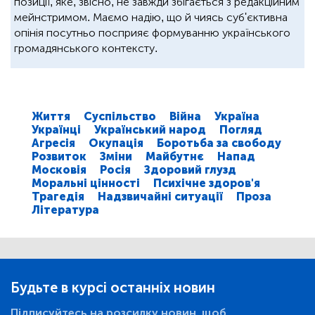
позиції, яке, звісно, не завжди збігається з редакційним
мейнстримом. Маємо надію, що й чиясь суб'єктивна
опінія посутньо посприяє формуванню українського
громадянського контексту.
Життя
Суспільство
Війна
Україна
Українці
Український народ
Погляд
Агресія
Окупація
Боротьба за свободу
Розвиток
Зміни
Майбутнє
Напад
Московія
Росія
Здоровий глузд
Моральні цінності
Психічне здоров'я
Трагедія
Надзвичайні ситуації
Проза
Література
Будьте в курсі останніх новин
Підписуйтесь на розсилку новин, щоб