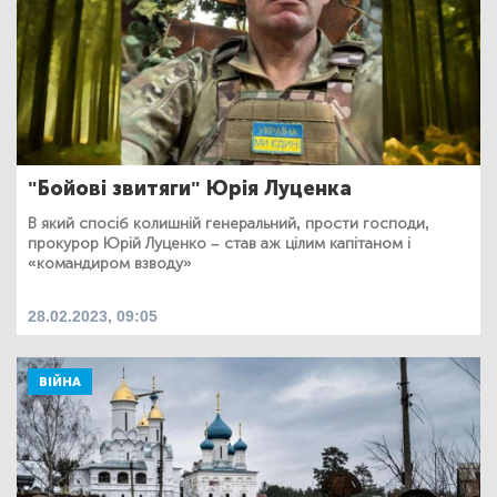
"Бойові звитяги" Юрія Луценка
В який спосіб колишній генеральний, прости господи,
прокурор Юрій Луценко – став аж цілим капітаном і
«командиром взводу»
28.02.2023, 09:05
ВІЙНА