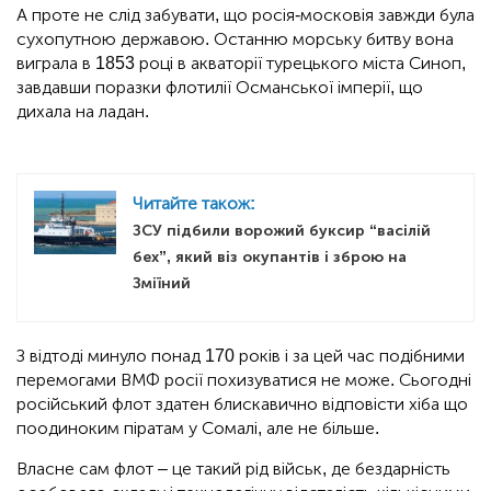
А проте не слід забувати, що росія-московія завжди була
сухопутною державою. Останню морську битву вона
виграла в 1853 році в акваторії турецького міста Синоп,
завдавши поразки флотилії Османської імперії, що
дихала на ладан.
Читайте також:
ЗСУ підбили ворожий буксир “васілій
бех”, який віз окупантів і зброю на
Зміїний
З відтоді минуло понад 170 років і за цей час подібними
перемогами ВМФ росії похизуватися не може. Сьогодні
російський флот здатен блискавично відповісти хіба що
поодиноким піратам у Сомалі, але не більше.
Власне сам флот – це такий рід військ, де бездарність