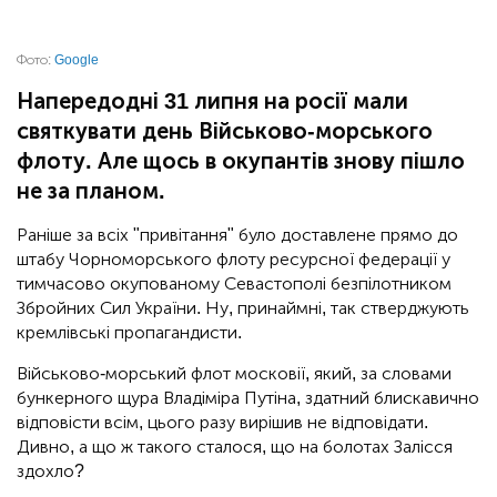
Фото:
Google
Напередодні 31 липня на росії мали
святкувати день Військово-морського
флоту. Але щось в окупантів знову пішло
не за планом.
Раніше за всіх "привітання" було доставлене прямо до
штабу Чорноморського флоту ресурсної федерації у
тимчасово окупованому Севастополі безпілотником
Збройних Сил України. Ну, принаймні, так стверджують
кремлівські пропагандисти.
Військово-морський флот московії, який, за словами
бункерного щура Владіміра Путіна, здатний блискавично
відповісти всім, цього разу вирішив не відповідати.
Дивно, а що ж такого сталося, що на болотах Залісся
здохло?