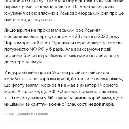
особового складу і технологічну відсталість кількісними
параметрами не компенсувати. На росії за всі роки
існування своїх власних військово-морських сил про це
навіть не здогадуються.
Якщо вірити не прокремлівським російським
військовим експертів, станом на 23 лютого 2022 року
Чорноморський флот Туреччини перевершує за своєю
потужністю ЧФ РФ у 6 разів. Але враховуючи події
останніх 5 місяців розбіжність між ними поглибилася у
десятеро мінімум.
У відкритій війні проти України російські військові
кораблі зазнали поразки країні, й стає все очевиднішим,
що флоту взагалі московія не має в акваторії Чорного
моря. А головне, що ЧФ РФ зазнав поразки, фактично
так і не вступивши у бій з українськими кораблями, що є
нищівним викриттям воєнної слабкості недоімперії.
Автор :
Данило Катраник