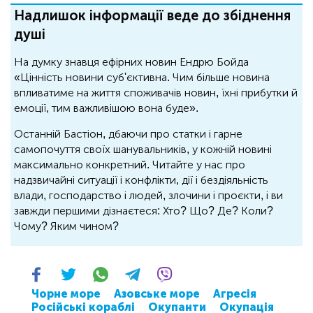
Надлишок інформації веде до збіднення
душі
На думку знавця ефірних новин Ендрю Бойда
«Цінність новини суб'єктивна. Чим більше новина
впливатиме на життя споживачів новин, їхні прибутки й
емоції, тим важливішою вона буде».
Останній Бастіон, дбаючи про статки і гарне
самопочуття своїх шанувальників, у кожній новині
максимально конкретний. Читайте у нас про
надзвичайні ситуації і конфлікти, дії і бездіяльність
влади, господарство і людей, злочини і проєкти, і ви
завжди першими дізнаєтеся: Хто? Що? Де? Коли?
Чому? Яким чином?
Чорне море
Азовське море
Агресія
Російські кораблі
Окупанти
Окупація