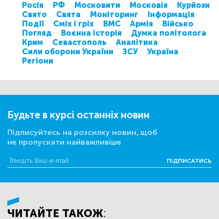
Росія
РФ
Московити
Московія
Курйози
Свято
Свята
Моніторинг
Інформація
Події
Сміх і гріх
ВМС
Армія
Військо
Погляд
Воєнна історія
Думка політолога
Крим
Севастополь
Аналітика
Сили оборони України
ЗСУ
Україна
Регіони
Будьте в курсі останніх новин
Підписуйтесь на розсилку новин, щоб
не пропускати найважливіше
ПІДПИСАТИСЬ
ЧИТАЙТЕ ТАКОЖ: