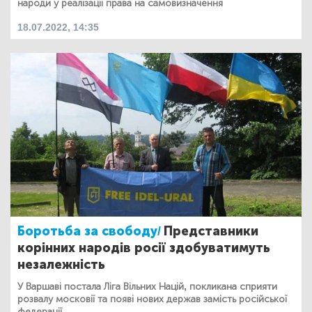
народи у реалізації права на самовизначення
18.07.2022, 14:35
Боротьба за свободу/
Представники
корінних народів росії здобуватимуть
незалежність
У Варшаві постала Ліга Вільних Націй, покликана сприяти
розвалу московії та появі нових держав замість російської
федерації.