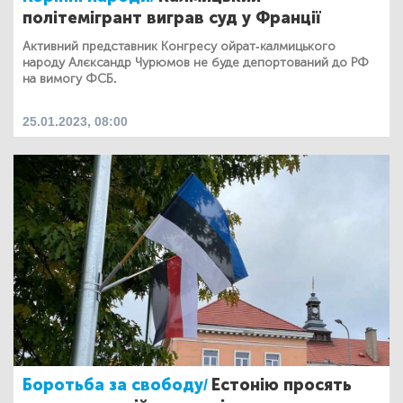
політемігрант виграв суд у Франції
Активний представник Конгресу ойрат-калмицького
народу Алєксандр Чурюмов не буде депортований до РФ
на вимогу ФСБ.
25.01.2023, 08:00
Боротьба за свободу/
Естонію просять