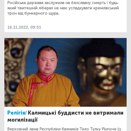
Російська держава заслужила на безславну смерть і будь-
який тамтешній ліберал не має успадкувати кремлівський
трон від бункерного щура.
16.11.2022, 09:51
Релігія/
Калмицькі буддисти не витримали
могилізації
Верховний лама Республіки Калмикія Тело Тулку Рінпоче (у