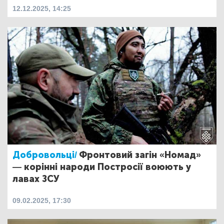
12.12.2025, 14:25
Добровольці/
Фронтовий загін «Номад»
— корінні народи Постросії воюють у
лавах ЗСУ
09.02.2025, 17:30