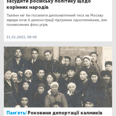
засудити російську політику щодо
корінних народів
Таллінн міг би посилити дипломатичний тиск на Москву
заради хоча б демонстрації підтримки одноплемінних, але
поневолених фіно-угрів.
21.01.2023, 08:09
Пам'ять/
Роковини депортації калмиків