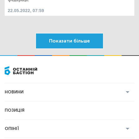
22.05.2022, 07:59
Показати більше
НОВИНИ
Усі новини
Кримінал
Полтава
ПОЗИЦІЯ
Політика
Війна
Світ
ОПІНІЇ
Економіка
Спорт