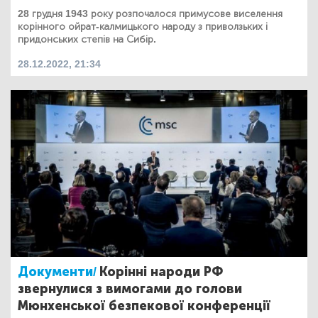
28 грудня 1943 року розпочалося примусове виселення
корінного ойрат-калмицького народу з приволзьких і
придонських степів на Сибір.
28.12.2022, 21:34
Документи/
Корінні народи РФ
звернулися з вимогами до голови
Мюнхенської безпекової конференції