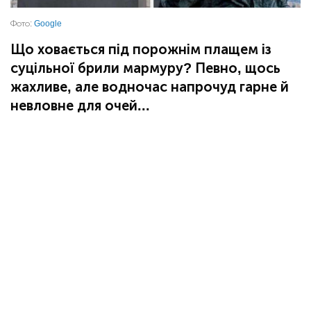
Фото:
Google
Що ховається під порожнім плащем із
суцільної брили мармуру? Певно, щось
жахливе, але водночас напрочуд гарне й
невловне для очей...