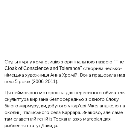
Скульптурну композицію з оригінальною назвою "The
Cloak of Conscience and Tolerance" створила чесько-
німецька художниця Анна Хромій. Вона працювала над
нею 5 років (2006-2011).
Ця неймовірно моторошна для пересічного обивателя
скульптура вирізана безпосередньо з одного блоку
білого мармуру, видобутого у кар'єрі Мікеланджело на
околиці італійського села Каррара. Знаково, але саме
там славетний геній із Тоскани взяв матеріал для
різблення статуї Давида.