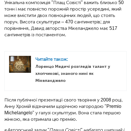
Унікальна композиція "Плащ Совісті" важить близько 50
тонн і має повністю порожній простір усередині, який
може вмістити двох повноцінних людей, що стоять
поруч. Висота скульптури – 470 сантиметрів; для
порівняння, Давид авторства Мікеланджело має 517
сантиметрів із постаментом.
Читайте також:
Лоренцо Медичі розгледів талант у
хлопчикові, знаного нині як
Мікеланджело
Після публічної презентації свого творіння у 2008 році,
Анну Хромій відзначили щорічною нагородою "Premio
Michelangelo" у галузі скульптури. Вона стала першою
жінкою, яка отримала цю премію.
«
Авторський задум "Плаща Совісті" набагато ширший і