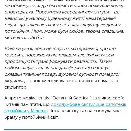
не обмежується духом помсти попри похмурий вигляд
спостерігача. Порожнеча всередині скульптури – це
невидимі у нашому буденному житті нематеріальні
сліди, що залишаються у світі після відходу людини у
потойбіччя. Ними може бути любов, творча спадщина,
мстивість, обрáза...
Маю на увазі, вони не існують матеріально, про що
говорить порожнеча під плащем, але їхні імпульси
продовжують трансформувати реальність. Таким
робом, надається відповідна форма, що нагадує
складки тканини поверх духовної сутності померлої
людини
», – прокоментувала своє творіння сама пані
скульптор.
А проте медіаагенція "Останній Бастіон" закликає своїх
читачів пам'ятати, що
доколумбове святилище сапотеків
віднайшли у Мексиці
. Індіанська культова споруда має
браму у потойбічний світ.