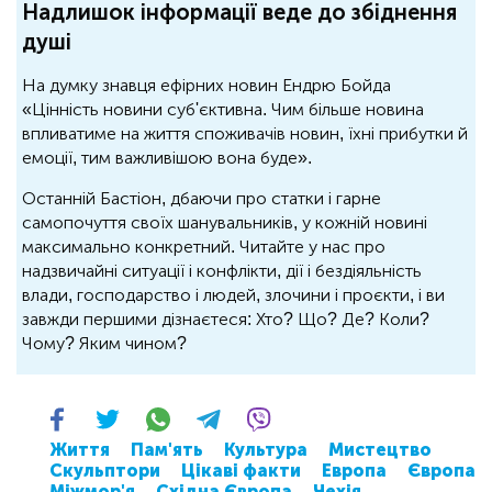
Надлишок інформації веде до збіднення
душі
На думку знавця ефірних новин Ендрю Бойда
«Цінність новини суб'єктивна. Чим більше новина
впливатиме на життя споживачів новин, їхні прибутки й
емоції, тим важливішою вона буде».
Останній Бастіон, дбаючи про статки і гарне
самопочуття своїх шанувальників, у кожній новині
максимально конкретний. Читайте у нас про
надзвичайні ситуації і конфлікти, дії і бездіяльність
влади, господарство і людей, злочини і проєкти, і ви
завжди першими дізнаєтеся: Хто? Що? Де? Коли?
Чому? Яким чином?
Життя
Пам'ять
Культура
Мистецтво
Скульптори
Цікаві факти
Европа
Європа
Міжмор'я
Східна Європа
Чехія