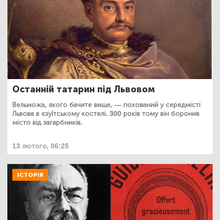
Останній татарин під Львовом
Вельможа, якого бачите вище, — похований у середмісті
Львова в єзуїтському костелі. 300 років тому він боронив
місто від загарбників.
13 лютого, 06:25
ІСТОРІЯ