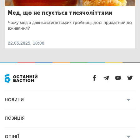
Мед, що не псується тисячоліттями
Чому мед з давньоєгипетських гробниць досі придатний до
вживання?
22.05.2025, 18:00
НОВИНИ
Усі новини
Кримінал
Полтава
ПОЗИЦІЯ
Політика
Війна
Світ
ОПІНІЇ
Економіка
Спорт