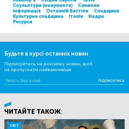
Скульптури (монументи)
Символи
Інформація
Останній Бастіон
Спадщина
Культурна спадщина
Італія
Надра
Ресурси
Будьте в курсі останніх новин
Підписуйтесь на розсилку новин, щоб
не пропускати найважливіше
ПІДПИСАТИСЬ
ЧИТАЙТЕ ТАКОЖ:
СВІТ