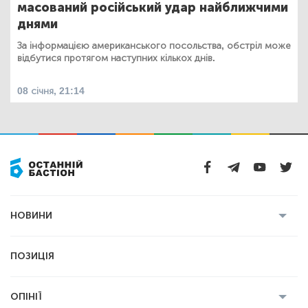
масований російський удар найближчими
днями
За інформацією американського посольства, обстріл може
відбутися протягом наступних кількох днів.
08 січня, 21:14
НОВИНИ
Усі новини
Кримінал
Полтава
ПОЗИЦІЯ
Політика
Війна
Світ
ОПІНІЇ
Економіка
Спорт