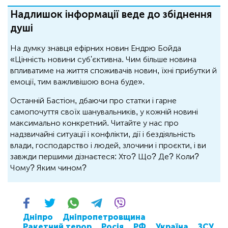
Надлишок інформації веде до збіднення
душі
На думку знавця ефірних новин Ендрю Бойда
«Цінність новини суб'єктивна. Чим більше новина
впливатиме на життя споживачів новин, їхні прибутки й
емоції, тим важливішою вона буде».
Останній Бастіон, дбаючи про статки і гарне
самопочуття своїх шанувальників, у кожній новині
максимально конкретний. Читайте у нас про
надзвичайні ситуації і конфлікти, дії і бездіяльність
влади, господарство і людей, злочини і проєкти, і ви
завжди першими дізнаєтеся: Хто? Що? Де? Коли?
Чому? Яким чином?
Дніпро
Дніпропетровщина
Ракетний терор
Росія
РФ
Україна
ЗСУ