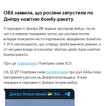
ОВА заявила, що росіяни запустили по
Дніпру новітню бомбу-ракету.
У передмісті Дніпра 28 червня пролунав вибух, після
чого в мережі поширили чутки, що росіяни могли
вперше атакувати місто керованою авіаційною бомбою.
У ЗСУ наголошують, що спершу треба вивчити уламки, а
от місцева влада оголосила: збитою ціллю була новітня
бомба-ракета.
Про це
повідомили
Повітряні сили ЗСУ.
Об 11:27 Повітряні сили
попередили
про рух КАБа повз
Запоріжжя курсом на Дніпропетровщину. А вже
невдовзі в передмісті Дніпра почули вибух.