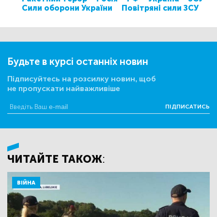
Сили оборони України
Повітряні сили ЗСУ
Будьте в курсі останніх новин
Підписуйтесь на розсилку новин, щоб
не пропускати найважливіше
ПІДПИСАТИСЬ
ЧИТАЙТЕ ТАКОЖ:
ВІЙНА