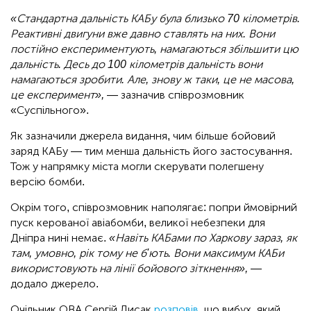
«Стандартна дальність КАБу була близько 70 кілометрів.
Реактивні двигуни вже давно ставлять на них. Вони
постійно експериментують, намагаються збільшити цю
дальність. Десь до 100 кілометрів дальність вони
намагаються зробити. Але, знову ж таки, це не масова,
це експеримент»,
— зазначив співрозмовник
«Суспільного».
Як зазначили джерела видання, чим більше бойовий
заряд КАБу — тим менша дальність його застосування.
Тож у напрямку міста могли скерувати полегшену
версію бомби.
Окрім того, співрозмовник наполягає: попри ймовірний
пуск керованої авіабомби, великої небезпеки для
Дніпра нині немає.
«Навіть КАБами по Харкову зараз, як
там, умовно, рік тому не б'ють. Вони максимум КАБи
використовують на лінії бойового зіткнення»,
—
додало джерело.
Очільник ОВА Сергій Лисак
розповів
, що вибух, який