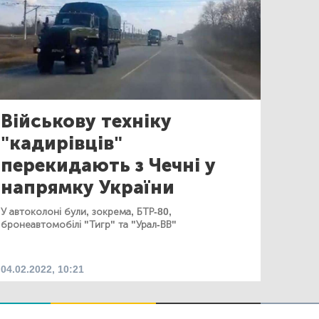
Військову техніку
"кадирівців"
перекидають з Чечні у
напрямку України
У автоколоні були, зокрема, БТР-80,
бронеавтомобілі "Тигр" та "Урал-ВВ"
04.02.2022, 10:21