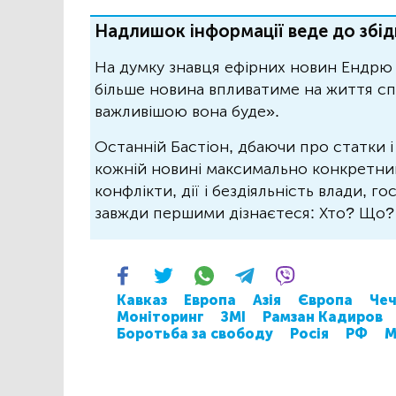
Надлишок інформації веде до збід
На думку знавця ефірних новин Ендрю 
більше новина впливатиме на життя спо
важливішою вона буде».
Останній Бастіон, дбаючи про статки і
кожній новині максимально конкретний.
конфлікти, дії і бездіяльність влади, г
завжди першими дізнаєтеся: Хто? Що
Кавказ
Европа
Азія
Європа
Чеч
Моніторинг
ЗМІ
Рамзан Кадиров
Боротьба за свободу
Росія
РФ
М