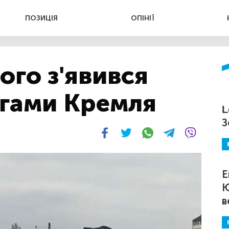
ПОЗИЦІЯ
ОПІНІЇ
ого з'явився
огами Кремля
L
З
Е
Ю
в