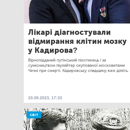
Лікарі діагностували
відмирання клітин мозку
у Кадирова?
Вірнопідданий путінський піхотинець і за
сумісництвом ґауляйтер окупованої московитами
Чечні при смерті. Кадировську спадщину вже ділять.
20.09.2023, 17:33
СВІТ