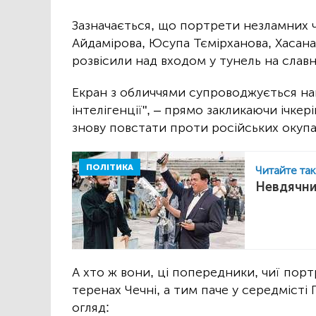
Зазначається, що портрети незламних 
Айдамірова, Юсупа Тємірханова, Хасана
розвісили над входом у тунель на славн
Екран з обличчями супроводжується на
інтелігенції", – прямо закликаючи ічкер
знову повстати проти російських окупа
ПОЛІТИКА
Читайте та
Невдячни
А хто ж вони, ці попередники, чиї пор
теренах Чечні, а тим паче у середмісті
огляд: