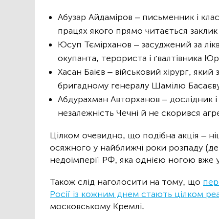
Абузар Айдаміров – письменник і класи
працях якого прямо читається заклик
Юсуп Тємірханов – засуджений за лік
окупанта, терориста і ґвалтівника Юр
Хасан Баієв – військовий хірург, який
бригадному генералу Шамілю Басаєву
Абдурахман Авторханов – дослідник і
незалежність Чечні й не скорився аг
Цілком очевидно, що подібна акція – ні
осяжного у найближчі роки розпаду (де
недоімперії РФ, яка однією ногою вже у
Також слід наголосити на тому, що
пер
Росії із кожним днем стають цілком р
московському Кремлі.