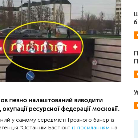
Ш
б
П
П
У
ов певно налаштований виводити
 окупації ресурсної федерації московії.
ий у самому середмісті Грозного банер із
агенція "Останній Бастіон"
із посиланням
на