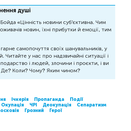
нення душі
Бойда «Цінність новини суб'єктивна. Чим
живачів новин, їхні прибутки й емоції, тим
 гарне самопочуття своїх шанувальників, у
 Читайте у нас про надзвичайні ситуації і
осподарство і людей, злочини і проєкти, і ви
? Де? Коли? Чому? Яким чином?
ня
Ічкерія
Пропаганда
Події
Окупація
ЧРІ
Деокупація
Сепаратизм
осковія
Грозний
Герої