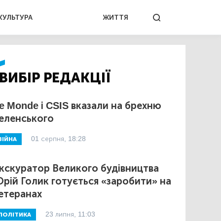
КУЛЬТУРА
ЖИТТЯ
ВИБІР РЕДАКЦІЇ
e Monde і CSIS вказали на брехню
еленського
01 серпня, 18:28
ВІЙНА
кскуратор Великого будівництва
рій Голик готується «заробити» на
етеранах
23 липня, 11:03
ПОЛІТИКА