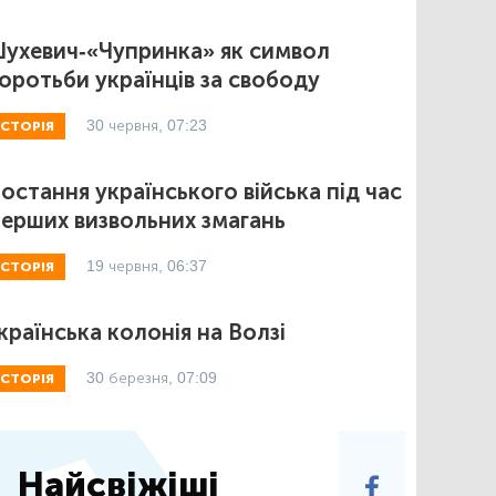
ухевич-«Чупринка» як символ
оротьби українців за свободу
30 червня, 07:23
ІСТОРІЯ
остання українського війська під час
ерших визвольних змагань
19 червня, 06:37
ІСТОРІЯ
країнська колонія на Волзі
30 березня, 07:09
ІСТОРІЯ
Найсвіжіші