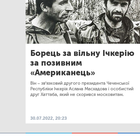
Борець за вільну Ічкерію
за позивним
«Американець»
Він – зв'язковий другого президента Чеченської
Республіки Ічкерія Аслана Масхадова і особистий
друг Хаттаба, який не скорився московитам.
30.07.2022, 20:23