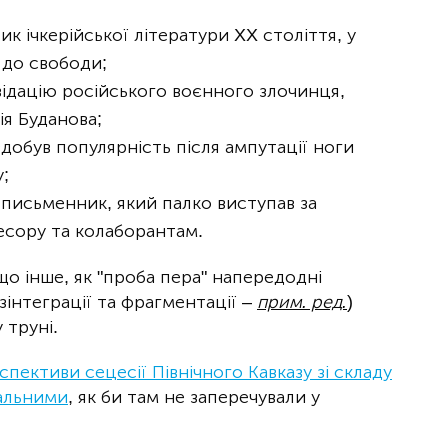
к ічкерійської літератури XX століття, у
 до свободи;
відацію російського воєнного злочинця,
ія Буданова;
 здобув популярність після ампутації ноги
;
 письменник, який палко виступав за
ресору та колаборантам.
що інше, як "проба пера" напередодні
зінтеграції та фрагментації –
прим. ред.
)
 труні.
спективи сецесії Північного Кавказу зі складу
еальними
, як би там не заперечували у