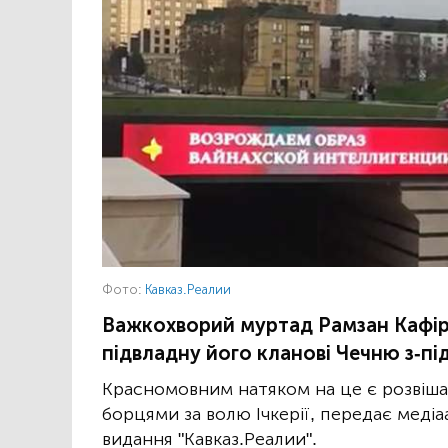
Фото:
Кавказ.Реалии
Важкохворий муртад Рамзан Кафір
підвладну його кланові Чечню з-під
Красномовним натяком на це є розвішан
борцями за волю Ічкерії, передає медіа
видання "Кавказ.Реалии".