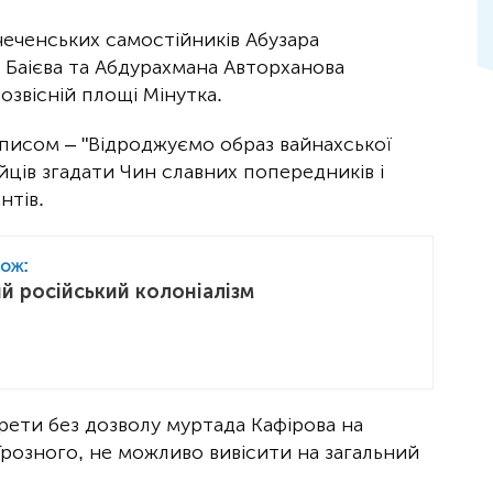
чеченських самостійників Абузара
 Баієва та Абдурахмана Авторханова
озвісній площі Мінутка.
писом – "Відроджуємо образ вайнахської
ійців згадати Чин славних попередників і
нтів.
кож:
й російський колоніалізм
трети без дозволу муртада Кафірова на
 Грозного, не можливо вивісити на загальний