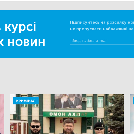
 курсі
Підписуйтесь на розсилку но
не пропускати найважливіше
х новин
КРИМІНАЛ